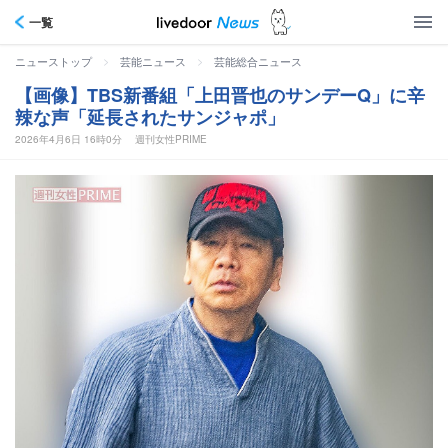
一覧
>
>
ニューストップ
芸能ニュース
芸能総合ニュース
【画像】TBS新番組「上田晋也のサンデーQ」に辛
辣な声「延長されたサンジャポ」
2026年4月6日 16時0分
週刊女性PRIME