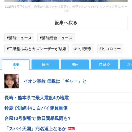
2025年5月下旬の朝、自宅から出てきた上田晋也。帽子をかぶっていても“メディア王”のオー
ラが
記事へ戻る
#芸能ニュース
#芸能総合ニュース
#二階堂ふみとカズレーザーが結婚
#中川安奈
#ヒコロヒー
#カズレーザー
#アッコにおまかせ!
#作家
#カメラ
主要
国内
海外
IT 経済
ス
#歴史
#見た目
#ワイドショー
#DAIGO
#AIG
イオン事故 母親は「ギャー」と
#TBS
#庄司智春
#サンデー・ジャポン
長崎・熊本県で最大震度4の地震
鈴鹿で訓練中に 白バイ隊員重傷
台風13号影響で 数日間暴風雨も?
「スパイ天国」汚名返上なるか