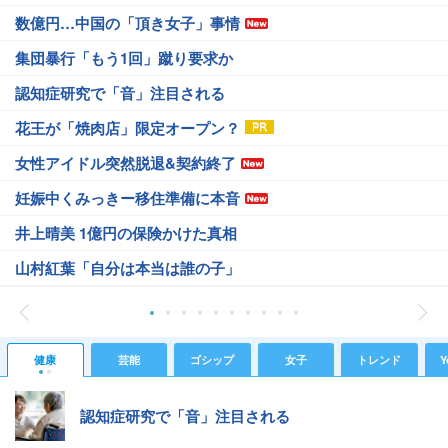
数億円…中国の「頂き女子」事情
集団暴行「もう1回」蹴り要求か
認知症研究で「音」注目される
花王が「焼肉店」限定オープン？
女性アイドル突然脱退&契約終了
妊娠中くみっきー移住準備に本音
井上晴美 1億円の保険かけた真相
山村紅葉「自分は本当は誰の子」
健康
芸能
ゴシップ
女子
トレンド
Y
認知症研究で「音」注目される