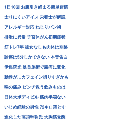
1日10回 お腹引き締まる簡単習慣
太りにくいアイス 栄養士が解説
アレルギー対応 ねじりパン術
排泄に異常 子宮体がん初期症状
筋トレ7年 彼女なしも肉体は別格
診察は5分しかできない 本音告白
伊集院光 足首施術で腰痛に変化
動悸が…カフェイン摂りすぎかも
喉の痛み ピンチ救う飲みものは
日体大ボディビル 筋肉半端ない
いじめ経験の男性 72キロ落とす
進化した高須幹弥氏 大胸筋覚醒