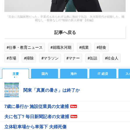
「完全に洗脳状態だった」卒業式も出られず山奥に無給で缶詰 氷河期世代が経験した、睡
眠なし・朝食なしの“地獄の新人研修”【前編】
記事へ戻る
#仕事・教育ニュース
#就職氷河期
#残業
#朝食
#市場
#掃除
#マラソン
#マナー
#缶詰
#社会人
#正社員
#洗脳
#トイレ
#マーケティング
#東京都
主要
国内
海外
IT 経済
ス
#転職
関東「真夏の暑さ」は終了か
7歳に暴行か 施設従業員の女逮捕
夫に包丁? 毎日新聞記者の女逮捕
立体駐車場から車落下 夫婦死傷