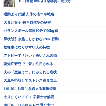
山口達也 8年ぶり楽器姿に感涙か
運動より代謝 人体の省エネ戦略
大食い女子 46キロ体型の秘密
バランスボール毎日10分で20kg減
躁状態引き起こしかねないNG行動
脳梗塞になりやすい人の特徴
アトピーで「汚い」扱いされ苦悩
認知症研究で「音」注目される
夫の「産後うつ」にみられる症状
大豆を摂取してストレス過食防止
1日10回 お腹引き締まる簡単習慣
太りにくいアイス 栄養士が解説
血圧を下げる飲みもの 選び方は