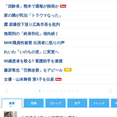
「泥酔者」熊本で通報が頻発か
家の隣が民泊「トラウマなった」
露 原爆投下巡り広島市長を批判
無期刑の「終身刑化」傾向続く
NHK職員性被害 出演者に怒りの声
れいわ「いのちの党」に変更へ
90歳患者を殴る? 看護助手を逮捕
藤原竜也「労務改善」をアピール
女優・山本舞香 第1子を出産
健康
芸能
ゴシップ
女子
トレンド
Y