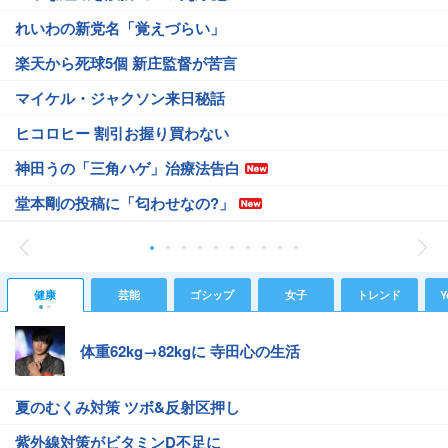
れいわの新党名「覚えづらい」
楽天から死球5個 新庄監督が苦言
マイケル・ジャクソン来日秘話
ヒコロヒー 割引お握り買わない
神田うの「三角ハゲ」治療法告白
堂本剛の投稿に「匂わせなの?」
健康
芸能
ゴシップ
女子
トレンド
Y
体重62kg→82kgに 寺田心の生活
夏のむくみ対策 ツボ&反射区押し
紫外線対策がビタミンD不足に