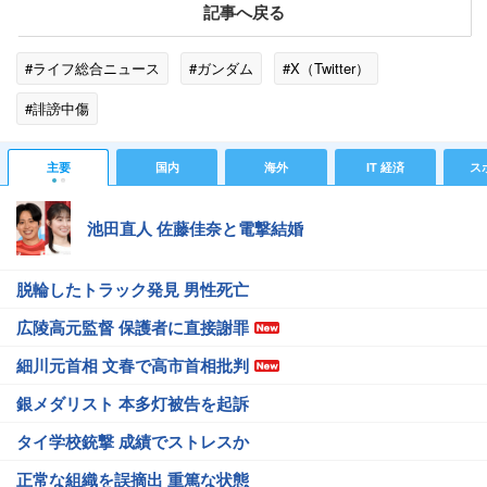
記事へ戻る
#ライフ総合ニュース
#ガンダム
#X（Twitter）
#誹謗中傷
主要
国内
海外
IT 経済
ス
池田直人 佐藤佳奈と電撃結婚
脱輪したトラック発見 男性死亡
広陵高元監督 保護者に直接謝罪
細川元首相 文春で高市首相批判
銀メダリスト 本多灯被告を起訴
タイ学校銃撃 成績でストレスか
正常な組織を誤摘出 重篤な状態