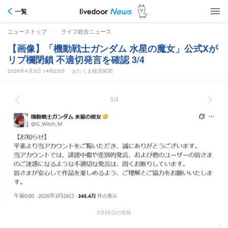
一覧
>
ニューストップ
ライフ総合ニュース
【画像】「機動戦士ガンダム 水星の魔女」公式Xが
リプ欄閉鎖 不適切発言を確認 3/4
2026年4月3日 14時23分
おたくま経済新聞
3/4
3月26日の投稿