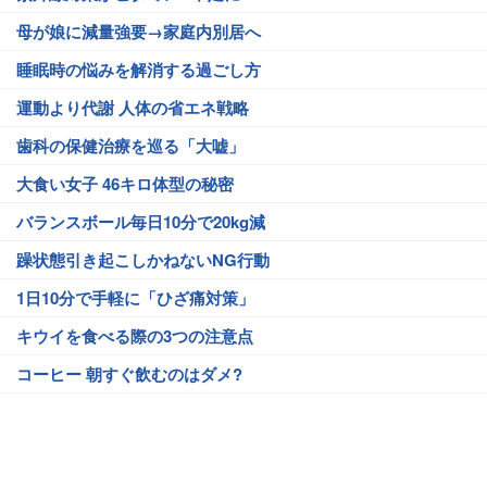
母が娘に減量強要→家庭内別居へ
睡眠時の悩みを解消する過ごし方
運動より代謝 人体の省エネ戦略
歯科の保健治療を巡る「大嘘」
大食い女子 46キロ体型の秘密
バランスボール毎日10分で20kg減
躁状態引き起こしかねないNG行動
1日10分で手軽に「ひざ痛対策」
キウイを食べる際の3つの注意点
コーヒー 朝すぐ飲むのはダメ?