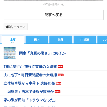
KKT熊本県民テレビ
記事へ戻る
#国内ニュース
主要
国内
海外
IT 経済
ス
関東「真夏の暑さ」は終了か
7歳に暴行か 施設従業員の女逮捕
夫に包丁? 毎日新聞記者の女逮捕
立体駐車場から車落下 夫婦死傷
「泥酔者」熊本で通報が頻発か
家の隣が民泊「トラウマなった」