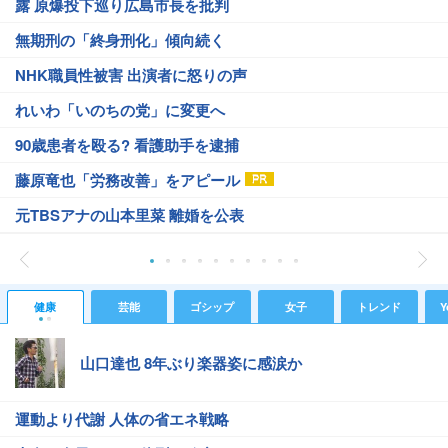
露 原爆投下巡り広島市長を批判
無期刑の「終身刑化」傾向続く
NHK職員性被害 出演者に怒りの声
れいわ「いのちの党」に変更へ
90歳患者を殴る? 看護助手を逮捕
藤原竜也「労務改善」をアピール
元TBSアナの山本里菜 離婚を公表
健康
芸能
ゴシップ
女子
トレンド
Y
山口達也 8年ぶり楽器姿に感涙か
運動より代謝 人体の省エネ戦略