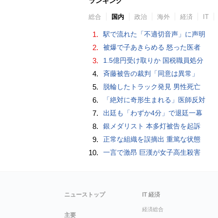
ランキング
総合
国内
政治
海外
経済
IT
1.
駅で流れた「不適切音声」に声明
2.
被爆で子あきらめる 怒った医者
3.
1.5億円受け取りか 国税職員処分
4.
斉藤被告の裁判「同意は異常」
5.
脱輪したトラック発見 男性死亡
6.
「絶対に奇形生まれる」医師反対
7.
出廷も「わずか4分」で退廷一幕
8.
銀メダリスト 本多灯被告を起訴
9.
正常な組織を誤摘出 重篤な状態
10.
一言で激昂 巨漢が女子高生殺害
ニューストップ
IT 経済
経済総合
主要