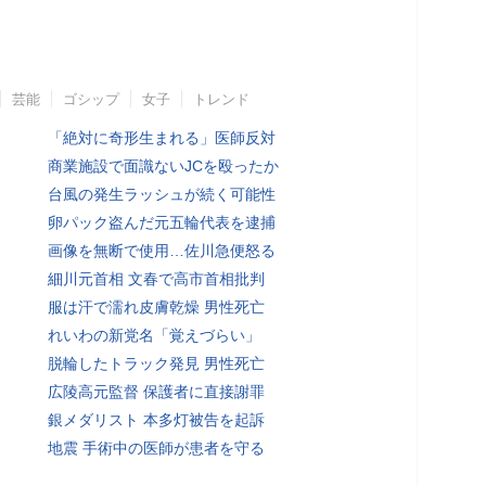
芸能
ゴシップ
女子
トレンド
「絶対に奇形生まれる」医師反対
商業施設で面識ないJCを殴ったか
台風の発生ラッシュが続く可能性
卵パック盗んだ元五輪代表を逮捕
画像を無断で使用…佐川急便怒る
細川元首相 文春で高市首相批判
服は汗で濡れ皮膚乾燥 男性死亡
れいわの新党名「覚えづらい」
脱輪したトラック発見 男性死亡
広陵高元監督 保護者に直接謝罪
銀メダリスト 本多灯被告を起訴
地震 手術中の医師が患者を守る