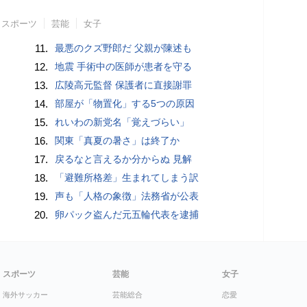
スポーツ
芸能
女子
11.
最悪のクズ野郎だ 父親が陳述も
12.
地震 手術中の医師が患者を守る
13.
広陵高元監督 保護者に直接謝罪
14.
部屋が「物置化」する5つの原因
15.
れいわの新党名「覚えづらい」
16.
関東「真夏の暑さ」は終了か
17.
戻るなと言えるか分からぬ 見解
18.
「避難所格差」生まれてしまう訳
19.
声も「人格の象徴」法務省が公表
20.
卵パック盗んだ元五輪代表を逮捕
スポーツ
芸能
女子
海外サッカー
芸能総合
恋愛