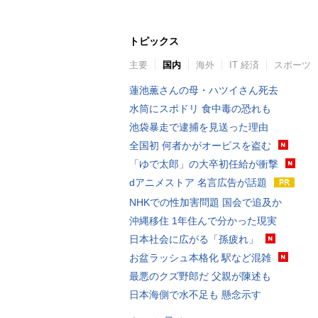
トピックス
主要
国内
海外
IT 経済
スポーツ
蓮池薫さんの母・ハツイさん死去
水筒にスポドリ 食中毒の恐れも
池袋暴走で逮捕を見送った理由
全国初 何者かがオービスを盗む
「ゆで太郎」の大卒初任給が衝撃
dアニメストア 名言広告が話題
NHKでの性加害問題 国会で追及か
沖縄移住 1年住んで分かった現実
日本社会に広がる「孫疲れ」
お盆ラッシュ本格化 駅など混雑
最悪のクズ野郎だ 父親が陳述も
日本海側で水不足も 懸念示す