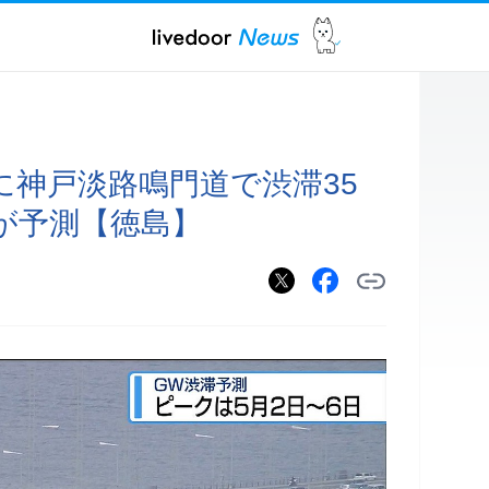
に神戸淡路鳴門道で渋滞35
が予測【徳島】