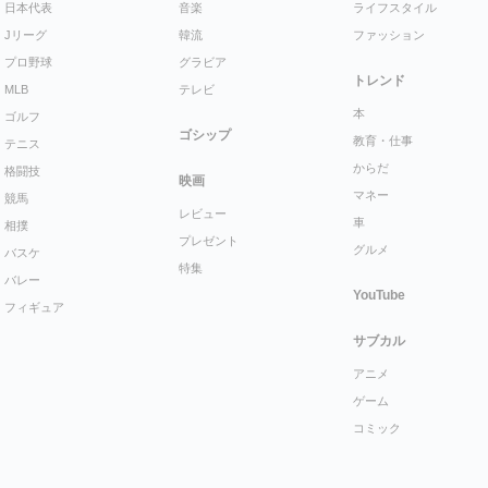
日本代表
音楽
ライフスタイル
Jリーグ
韓流
ファッション
プロ野球
グラビア
トレンド
MLB
テレビ
本
ゴルフ
ゴシップ
教育・仕事
テニス
からだ
格闘技
映画
マネー
競馬
レビュー
車
相撲
プレゼント
グルメ
バスケ
特集
バレー
YouTube
フィギュア
サブカル
アニメ
ゲーム
コミック