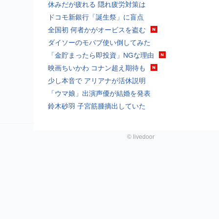
休みだが疲れる 隠れ疲労対策は
ドコモ新銀行「誕生祭」に盲点
全国初 何者かがオービスを盗む
ダイソーのモバブ使い倒してみた
「金貯まったら即投資」NGな理由
映画ちいかわ コナン超え期待も
少し本音で アリアナが活休説明
「ウマ娘」出演声優が結婚を発表
鈴木砂羽 子宮筋腫摘出していた
©
livedoor