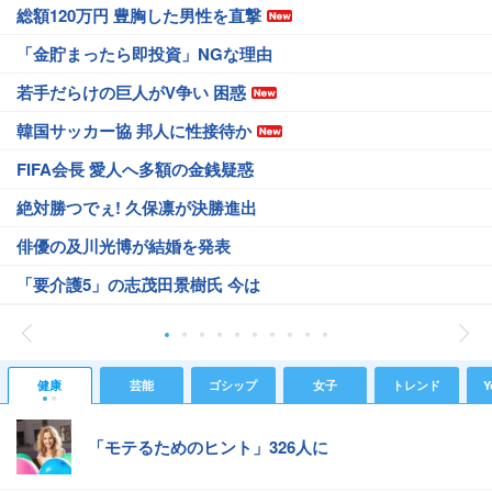
総額120万円 豊胸した男性を直撃
「金貯まったら即投資」NGな理由
若手だらけの巨人がV争い 困惑
韓国サッカー協 邦人に性接待か
FIFA会長 愛人へ多額の金銭疑惑
絶対勝つでぇ! 久保凛が決勝進出
俳優の及川光博が結婚を発表
「要介護5」の志茂田景樹氏 今は
健康
芸能
ゴシップ
女子
トレンド
Y
「モテるためのヒント」326人に