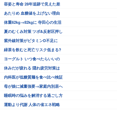
容姿と寿命 28年追跡で見えた差
あたりめ 血糖値を上げない理由
体重62kg→82kgに 寺田心の生活
夏のむくみ対策 ツボ&反射区押し
紫外線対策がビタミンD不足に
緑茶を飲むと死亡リスク低まる?
ヨーグルト いつ食べたらいいの
休みだが疲れる 隠れ疲労対策は
内科医が低糖質麺を食べ比べ検証
母が娘に減量強要→家庭内別居へ
睡眠時の悩みを解消する過ごし方
運動より代謝 人体の省エネ戦略