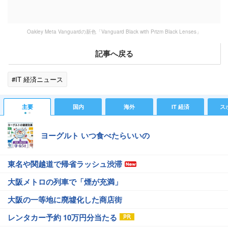
Oakley Meta Vanguardの新色「Vanguard Black with Prizm Black Lenses」
記事へ戻る
#IT 経済ニュース
主要
国内
海外
IT 経済
ス
ヨーグルト いつ食べたらいいの
東名や関越道で帰省ラッシュ渋滞
大阪メトロの列車で「煙が充満」
大阪の一等地に廃墟化した商店街
レンタカー予約 10万円分当たる