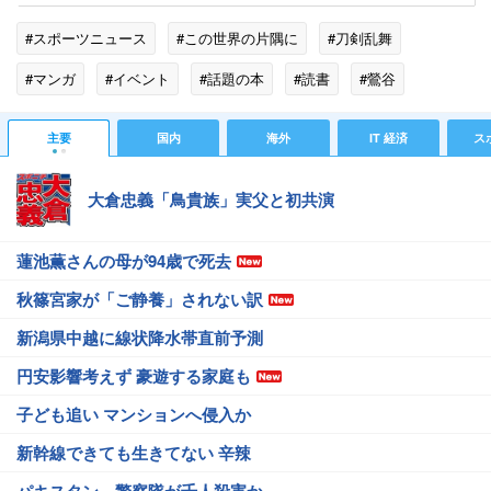
#スポーツニュース
#この世界の片隅に
#刀剣乱舞
#マンガ
#イベント
#話題の本
#読書
#鶯谷
#LINE
#こうの史代
#処刑人
#出張
#DMM
主要
国内
海外
IT 経済
ス
#文芸社
#GAM
#魔女
大倉忠義「鳥貴族」実父と初共演
蓮池薫さんの母が94歳で死去
秋篠宮家が「ご静養」されない訳
新潟県中越に線状降水帯直前予測
円安影響考えず 豪遊する家庭も
子ども追い マンションへ侵入か
新幹線できても生きてない 辛辣