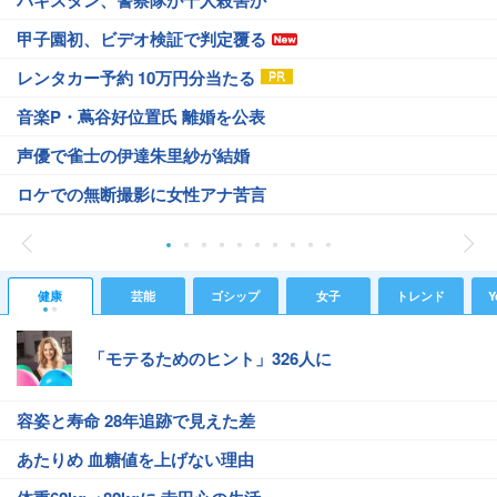
パキスタン、警察隊が千人殺害か
甲子園初、ビデオ検証で判定覆る
レンタカー予約 10万円分当たる
音楽P・蔦谷好位置氏 離婚を公表
声優で雀士の伊達朱里紗が結婚
ロケでの無断撮影に女性アナ苦言
健康
芸能
ゴシップ
女子
トレンド
Y
「モテるためのヒント」326人に
容姿と寿命 28年追跡で見えた差
あたりめ 血糖値を上げない理由