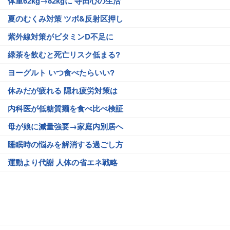
体重62kg→82kgに 寺田心の生活
夏のむくみ対策 ツボ&反射区押し
紫外線対策がビタミンD不足に
緑茶を飲むと死亡リスク低まる?
ヨーグルト いつ食べたらいい?
休みだが疲れる 隠れ疲労対策は
内科医が低糖質麺を食べ比べ検証
母が娘に減量強要→家庭内別居へ
睡眠時の悩みを解消する過ごし方
運動より代謝 人体の省エネ戦略