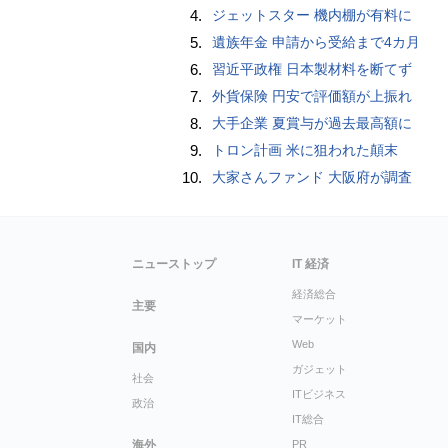
4.
ジェットスター 機内棚が有料に
5.
遺族年金 申請から受給まで4カ月
6.
習近平政権 日本製材料を断てず
7.
外貨保険 円安で評価額が上振れ
8.
大手企業 夏賞与が過去最高額に
9.
トロン計画 米に狙われた顛末
10.
大家さんファンド 大阪府が調査
ニューストップ
IT 経済
経済総合
主要
マーケット
Web
国内
ガジェット
社会
ITビジネス
政治
IT総合
海外
PR