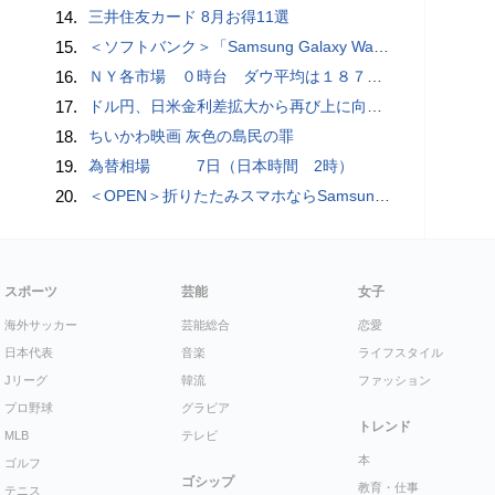
14.
三井住友カード 8月お得11選
15.
＜ソフトバンク＞「Samsung Galaxy Watch9」「Samsung Galaxy Watch Ultra2」（LTE） 本日発売
16.
ＮＹ各市場 ０時台 ダウ平均は１８７ドル安 ナスダックはプラス圏に浮上
17.
ドル円、日米金利差拡大から再び上に向かうとの見方＝ＮＹ為替
18.
ちいかわ映画 灰色の島民の罪
19.
為替相場 7日（日本時間 2時）
20.
＜OPEN＞折りたたみスマホならSamsung Galaxy 「Samsung Galaxy Z Fold8 Ultra | Fold8 | Flip8」本日発売
スポーツ
芸能
女子
海外サッカー
芸能総合
恋愛
日本代表
音楽
ライフスタイル
Jリーグ
韓流
ファッション
プロ野球
グラビア
トレンド
MLB
テレビ
本
ゴルフ
ゴシップ
教育・仕事
テニス