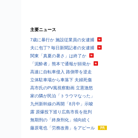
主要ニュース
7歳に暴行か 施設従業員の女逮捕
夫に包丁? 毎日新聞記者の女逮捕
関東「真夏の暑さ」は終了か
「泥酔者」熊本で通報が頻発か
高速に自転車侵入 路側帯を逆走
立体駐車場から車落下 夫婦死傷
高市氏のPV風視察動画 立憲激怒
家の隣が民泊「トラウマなった」
九州新幹線の再開「8月中」示唆
露 原爆投下巡り広島市長を批判
無期刑の「終身刑化」傾向続く
藤原竜也「労務改善」をアピール