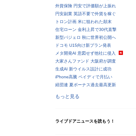
外貨保険 円安で評価額が上振れ
円安副業 英語不要で外貨を稼ぐ
トロン計画 米に狙われた顛末
住宅ローン 金利上昇で30代直撃
新型パジェロ 秋に世界初公開へ
ドコモ U15向け新プラン発表
メタ開発AI 意図せず他社に侵入
大家さんファンド 大阪府が調査
生成AI 新ウイルス設計に成功
iPhone高騰 ペイディで月払い
経団連 夏ボーナス過去最高更新
もっと見る
ライブドアニュースを読もう！