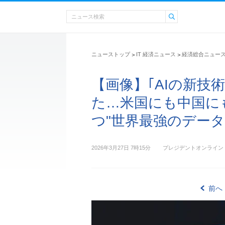
ニューストップ
IT 経済ニュース
経済総合ニュー
>
>
【画像】｢AIの新技
た…米国にも中国に
つ"世界最強のデータ"
2026年3月27日 7時15分
プレジデントオンライン
前へ