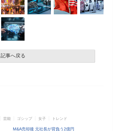
記事へ戻る
芸能
ゴシップ
女子
トレンド
M&A売却後 元社長が背負う2億円