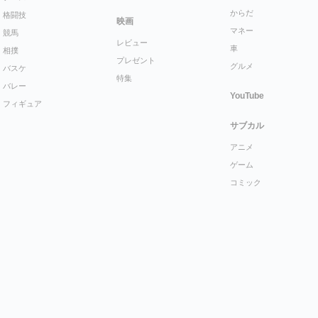
からだ
格闘技
映画
マネー
競馬
レビュー
車
相撲
プレゼント
グルメ
バスケ
特集
バレー
YouTube
フィギュア
サブカル
アニメ
ゲーム
コミック