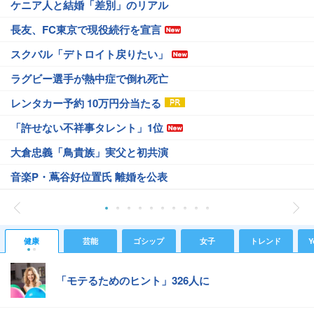
ケニア人と結婚「差別」のリアル
長友、FC東京で現役続行を宣言
スクバル「デトロイト戻りたい」
ラグビー選手が熱中症で倒れ死亡
レンタカー予約 10万円分当たる
「許せない不祥事タレント」1位
大倉忠義「鳥貴族」実父と初共演
音楽P・蔦谷好位置氏 離婚を公表
健康
芸能
ゴシップ
女子
トレンド
Y
「モテるためのヒント」326人に