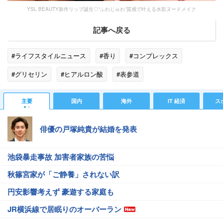
YSL BEAUTY新作リップ誕生♡“ふわじゅわ”質感で叶える水彩ヌードメイク
記事へ戻る
#ライフスタイルニュース
#香り
#コンプレックス
#グリセリン
#ヒアルロン酸
#表参道
主要
国内
海外
IT 経済
ス
俳優の戸塚純貴が結婚を発表
池袋暴走事故 加害者家族の苦悩
秋篠宮家が「ご静養」されない訳
円安影響考えず 豪遊する家庭も
JR横浜線で居眠りのオーバーラン