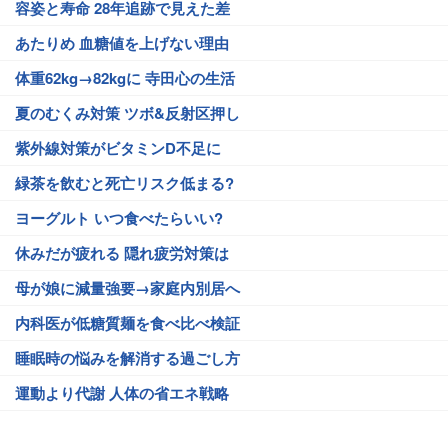
容姿と寿命 28年追跡で見えた差
あたりめ 血糖値を上げない理由
体重62kg→82kgに 寺田心の生活
夏のむくみ対策 ツボ&反射区押し
紫外線対策がビタミンD不足に
緑茶を飲むと死亡リスク低まる?
ヨーグルト いつ食べたらいい?
休みだが疲れる 隠れ疲労対策は
母が娘に減量強要→家庭内別居へ
内科医が低糖質麺を食べ比べ検証
睡眠時の悩みを解消する過ごし方
運動より代謝 人体の省エネ戦略