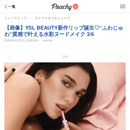
Peachy
一覧
>
ニューストップ
ライフスタイルニュース
【画像】YSL BEAUTY新作リップ誕生♡“ふわじゅ
わ”質感で叶える水彩ヌードメイク 3/6
2026年3月25日 22時30分
cocotte
3/6