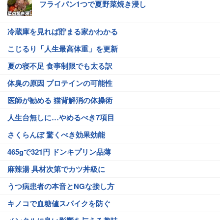
フライパン1つで夏野菜焼き浸し
冷蔵庫を見れば貯まる家かわかる
こじるり「人生最高体重」を更新
夏の寝不足 食事制限でも太る訳
体臭の原因 プロテインの可能性
医師が勧める 猫背解消の体操術
人生台無しに…やめるべき7項目
さくらんぼ 驚くべき効果効能
465gで321円 ドンキプリン品薄
麻辣湯 具材次第でカツ丼級に
うつ病患者の本音とNGな接し方
キノコで血糖値スパイクを防ぐ