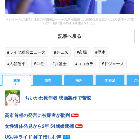
ドジャースが目指す理想の球団像は――米識者が指摘した国際化を促進させた大谷翔平の“使
い方”「狙い通りの価値を生んでいる」
記事へ戻る
#ライフ総合ニュース
#チェス
#市場
#歴史
#大谷翔平
#ロモ
#弁護士
#ココカラ
#ドジャース
#マンチェスター・ユナイテッド
#マーケティング
主要
国内
海外
IT 経済
ス
#ネクスト
#ユニクロ
ちいかわ原作者 映画製作で苦悩
高市首相の発言に被爆者が批判
女性遺体発見から2年 54歳娘逮捕
USJ神ライド 終了惜しむ声