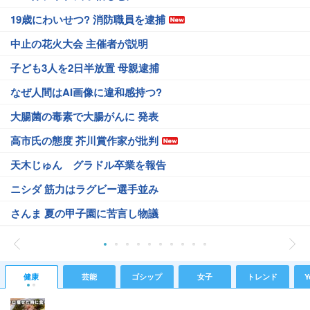
19歳にわいせつ? 消防職員を逮捕
中止の花火大会 主催者が説明
子ども3人を2日半放置 母親逮捕
なぜ人間はAI画像に違和感持つ?
大腸菌の毒素で大腸がんに 発表
高市氏の態度 芥川賞作家が批判
天木じゅん グラドル卒業を報告
ニシダ 筋力はラグビー選手並み
さんま 夏の甲子園に苦言し物議
健康
芸能
ゴシップ
女子
トレンド
Y