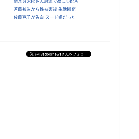
清水良太郎さん急逝で娘に心配も
斉藤被告から性被害後 生活困窮
佐藤寛子が告白 ヌード嫌だった