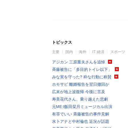
トピックス
主要
国内
海外
IT 経済
スポーツ
アジカン 三原重夫さんを追悼
斉藤被告に「多目的トイレ以下」
みな実を守った? 粋な行動に称賛
ホモサピ 離婚報告を翌日撤回か
広末が地上波復帰 今後に言及
寿美花代さん、乗り越えた悲劇
元ME:I飯田栞月ミュージカル出演
有罪でいい 斉藤被告の事件見解
水卜アナと中村倫也 近況が話題