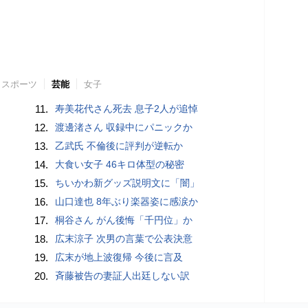
スポーツ
芸能
女子
11.
寿美花代さん死去 息子2人が追悼
12.
渡邊渚さん 収録中にパニックか
13.
乙武氏 不倫後に評判が逆転か
14.
大食い女子 46キロ体型の秘密
15.
ちいかわ新グッズ説明文に「闇」
16.
山口達也 8年ぶり楽器姿に感涙か
17.
桐谷さん がん後悔「千円位」か
18.
広末涼子 次男の言葉で公表決意
19.
広末が地上波復帰 今後に言及
20.
斉藤被告の妻証人出廷しない訳