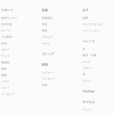
スポーツ
芸能
女子
海外サッカー
芸能総合
恋愛
日本代表
音楽
ライフスタイル
Jリーグ
韓流
ファッション
プロ野球
グラビア
トレンド
MLB
テレビ
本
ゴルフ
ゴシップ
教育・仕事
テニス
からだ
格闘技
映画
マネー
競馬
レビュー
車
相撲
プレゼント
グルメ
バスケ
特集
バレー
YouTube
フィギュア
サブカル
アニメ