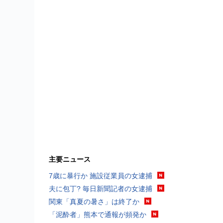
主要ニュース
7歳に暴行か 施設従業員の女逮捕
夫に包丁? 毎日新聞記者の女逮捕
関東「真夏の暑さ」は終了か
「泥酔者」熊本で通報が頻発か