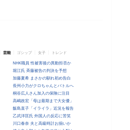
芸能
ゴシップ
女子
トレンド
NHK職員 性被害後の異動拒否か
堀江氏 斉藤被告の判決を予想
加藤夏希 まさかの馴れ初め告白
長州小力がクロちゃんとバトルへ
桐谷広人さん加入の保険に注目
高嶋政宏「母は最期まで大女優」
飯島直子「イライラ」近況を報告
乙武洋匡氏 外国人の反応に苦笑
川口春奈 夫と高級時計お揃いか