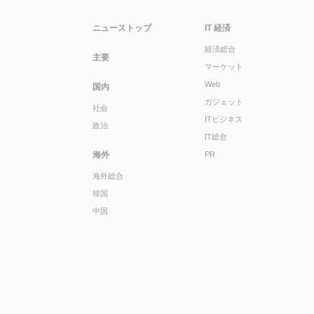
ニューストップ
IT 経済
経済総合
主要
マーケット
Web
国内
ガジェット
社会
ITビジネス
政治
IT総合
海外
PR
海外総合
韓国
中国