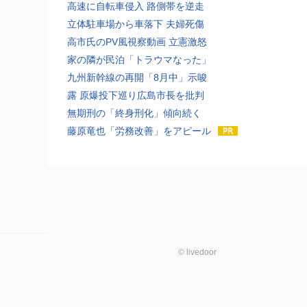
高速に自転車侵入 路側帯を逆走
立体駐車場から車落下 夫婦死傷
高市氏のPV風視察動画 立憲激怒
家の隣が民泊「トラウマなった」
九州新幹線の再開「8月中」示唆
露 原爆投下巡り広島市長を批判
無期刑の「終身刑化」傾向続く
藤原竜也「労務改善」をアピール
©
livedoor