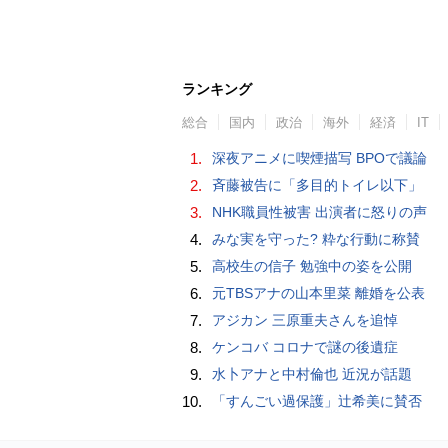
ランキング
総合
国内
政治
海外
経済
IT
1.
深夜アニメに喫煙描写 BPOで議論
2.
斉藤被告に「多目的トイレ以下」
3.
NHK職員性被害 出演者に怒りの声
4.
みな実を守った? 粋な行動に称賛
5.
高校生の信子 勉強中の姿を公開
6.
元TBSアナの山本里菜 離婚を公表
7.
アジカン 三原重夫さんを追悼
8.
ケンコバ コロナで謎の後遺症
9.
水卜アナと中村倫也 近況が話題
10.
「すんごい過保護」辻希美に賛否