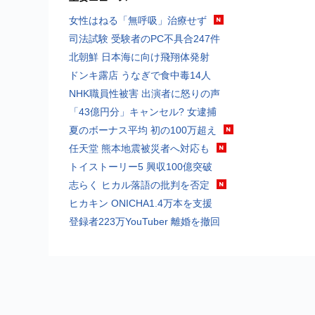
女性はねる「無呼吸」治療せず
司法試験 受験者のPC不具合247件
北朝鮮 日本海に向け飛翔体発射
ドンキ露店 うなぎで食中毒14人
NHK職員性被害 出演者に怒りの声
「43億円分」キャンセル? 女逮捕
夏のボーナス平均 初の100万超え
任天堂 熊本地震被災者へ対応も
トイストーリー5 興収100億突破
志らく ヒカル落語の批判を否定
ヒカキン ONICHA1.4万本を支援
登録者223万YouTuber 離婚を撤回