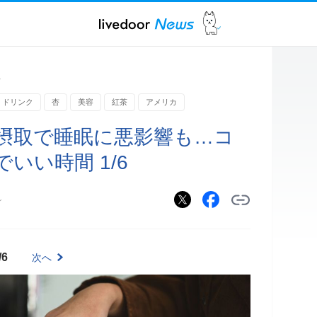
ス
ドリンク
杏
美容
紅茶
アメリカ
摂取で睡眠に悪影響も…コ
いい時間 1/6
ン
/6
次へ