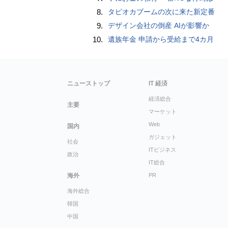
8.
タピオカブームの次に来た新定番
9.
デザイン会社の倒産 AIが影響か
10.
遺族年金 申請から受給まで4カ月
ニューストップ
IT 経済
経済総合
主要
マーケット
Web
国内
ガジェット
社会
ITビジネス
政治
IT総合
海外
PR
海外総合
韓国
中国