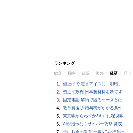
ランキング
総合
国内
政治
海外
経済
IT
1.
値上げで 定番アイスに「明暗」
2.
習近平政権 日本製材料を断てず
3.
固定電話 解約で困るケースとは
4.
教育費援助 贈与税がかかる条件
5.
東京駅からわずか3キロに秘境駅
6.
AIが指示なくサイバー攻撃 発表
7.
子にお金の教育 一番NGな行為は