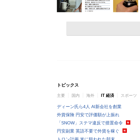
トピックス
主要
国内
海外
IT 経済
スポーツ
ディーン氏ら4人 AI新会社を創業
外貨保険 円安で評価額が上振れ
「SNOW」ステマ違反で措置命令
円安副業 英語不要で外貨を稼ぐ
トロン計画 米に狙われた顛末