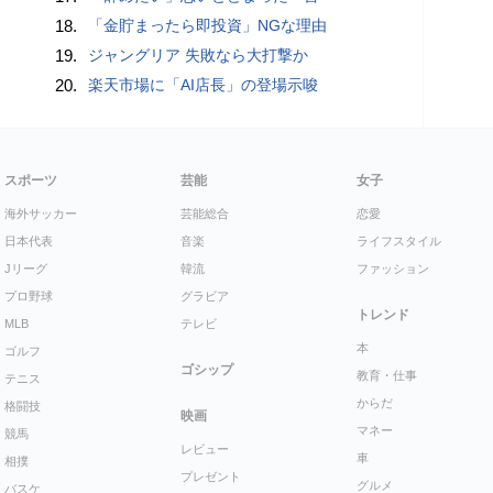
18.
「金貯まったら即投資」NGな理由
19.
ジャングリア 失敗なら大打撃か
20.
楽天市場に「AI店長」の登場示唆
スポーツ
芸能
女子
海外サッカー
芸能総合
恋愛
日本代表
音楽
ライフスタイル
Jリーグ
韓流
ファッション
プロ野球
グラビア
トレンド
MLB
テレビ
本
ゴルフ
ゴシップ
教育・仕事
テニス
からだ
格闘技
映画
マネー
競馬
レビュー
車
相撲
プレゼント
グルメ
バスケ