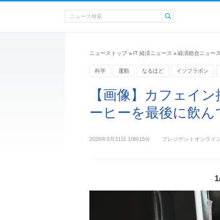
ニューストップ
IT 経済ニュース
経済総合ニュー
>
>
科学
運動
なるほど
イソフラボン
エスプレッソマシン
【画像】カフェイン
ーヒーを最後に飲んで
2026年3月21日 10時15分
プレジデントオンライ
1