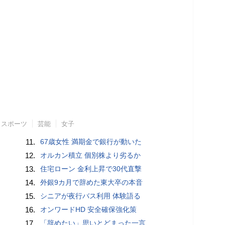
スポーツ
芸能
女子
11.
67歳女性 満期金で銀行が動いた
12.
オルカン積立 個別株より劣るか
13.
住宅ローン 金利上昇で30代直撃
14.
外銀9カ月で辞めた東大卒の本音
15.
シニアが夜行バス利用 体験語る
16.
オンワードHD 安全確保強化策
17.
「辞めたい」思いとどまった一言