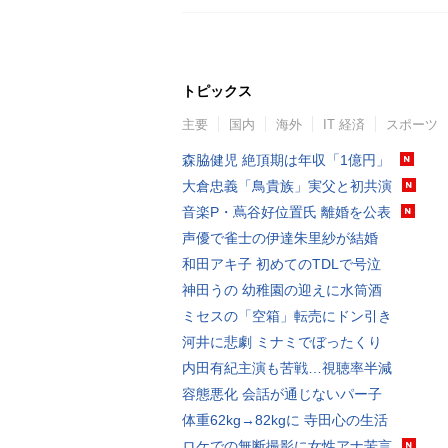
トピックス
主要
国内
海外
IT 経済
スポーツ
森脇健児 絶頂期は年収「1億円」
大倉忠義「鳥貴族」実父と初共演
音楽P・蔦谷好位置氏 離婚を公表
声優で雀士の伊達朱里紗が結婚
和田アキ子 初めてのTDLで号泣
神田うの 幼稚園の迎えに水筒酒
ミセスの「空箱」転売にドン引き
河井に悲劇 ミナミでぼったくり
内田有紀主演も苦戦…視聴率半減
容態悪化 会話が通じないパー子
体重62kg→82kgに 寺田心の生活
ロケでの無断撮影に女性アナ苦言