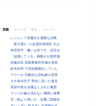
芸能
ゴシップ
女子
トレンド
レジェンド美魔女が過酷な決断
「要介護5」の志茂田景樹氏 今は
有田哲平「嫌いな街です」訳語る
「結婚してくれ」鶴瓶が公開求婚
佐藤佳奈 芸能事務所所属を発表
鈴木砂羽 子宮筋腫摘出していた
ラウール 印象的な逆転劇の背景
大久保佳代子 男性に貢いだ過去
高校中退を余儀なくされた亀梨
マツコが服を洗わない期間に衝撃
文〇砲より弱いが…佐藤二朗報告
ダレノガレ 炊き出し出発明かす