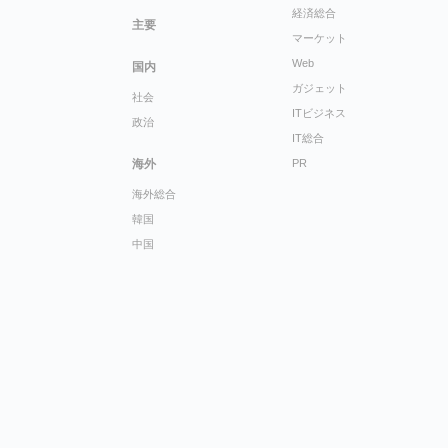
経済総合
主要
マーケット
Web
国内
ガジェット
社会
ITビジネス
政治
IT総合
海外
PR
海外総合
韓国
中国