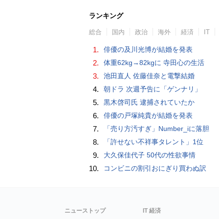
ランキング
総合
国内
政治
海外
経済
IT
1.
俳優の及川光博が結婚を発表
2.
体重62kg→82kgに 寺田心の生活
3.
池田直人 佐藤佳奈と電撃結婚
4.
朝ドラ 次週予告に「ゲンナリ」
5.
黒木啓司氏 逮捕されていたか
6.
俳優の戸塚純貴が結婚を発表
7.
「売り方汚すぎ」Number_iに落胆
8.
「許せない不祥事タレント」1位
9.
大久保佳代子 50代の性欲事情
10.
コンビニの割引おにぎり買わぬ訳
ニューストップ
IT 経済