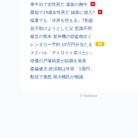
車中泊で女性死亡 遺族の胸中
愛知で19歳女性死亡 線路に侵入?
猛暑でも「冷房を控える」7割超
息子助けようとした父 意識不明
被災の熊本 室外機の窃盗相次ぐ
レンタカー予約 10万円分当たる
スクバル「デトロイト戻りたい」
俳優の戸塚純貴が結婚を発表
森脇健児 絶頂期は年収「1億円」
配信で激怒 堀大輔氏が物議
©
livedoor