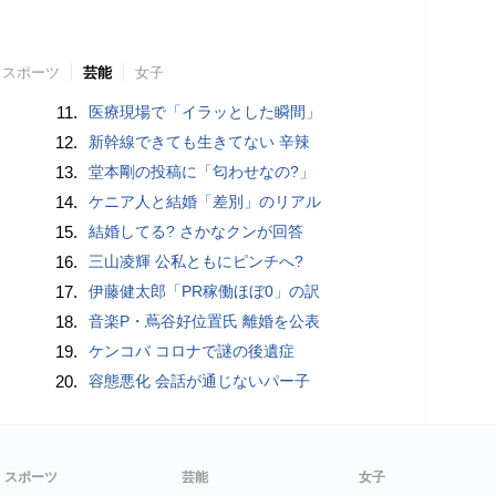
スポーツ
芸能
女子
11.
医療現場で「イラッとした瞬間」
12.
新幹線できても生きてない 辛辣
13.
堂本剛の投稿に「匂わせなの?」
14.
ケニア人と結婚「差別」のリアル
15.
結婚してる? さかなクンが回答
16.
三山凌輝 公私ともにピンチへ?
17.
伊藤健太郎「PR稼働ほぼ0」の訳
18.
音楽P・蔦谷好位置氏 離婚を公表
19.
ケンコバ コロナで謎の後遺症
20.
容態悪化 会話が通じないパー子
スポーツ
芸能
女子