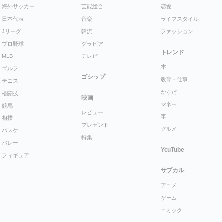
海外サッカー
芸能総合
恋愛
日本代表
音楽
ライフスタイル
Jリーグ
韓流
ファッション
プロ野球
グラビア
トレンド
MLB
テレビ
本
ゴルフ
ゴシップ
教育・仕事
テニス
からだ
格闘技
映画
マネー
競馬
レビュー
車
相撲
プレゼント
グルメ
バスケ
特集
バレー
YouTube
フィギュア
サブカル
アニメ
ゲーム
コミック