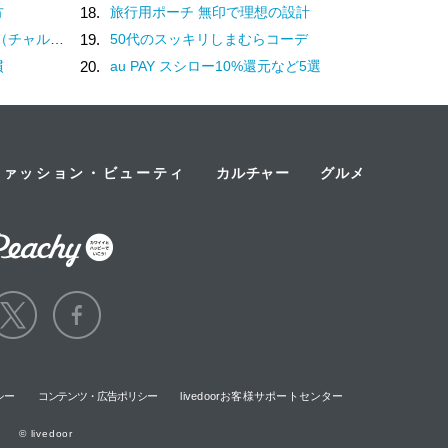
方
18.
旅行用ポーチ 無印で理想の設計
？褒め言葉です♡
19.
50代のスッキリしまむらコーデ
慣
20.
au PAY スシロー10%還元など5選
ファッション・ビューティ
カルチャー
グルメ
シー
コンテンツ・広告ポリシー
livedoorお客様サポートセンター
© livedoor