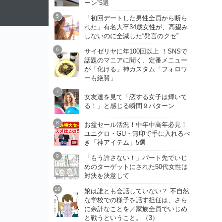
ーン”5選
「初回デートした男性全員から断ら
れた」有名大卒34歳女性が、高望み
しないのに全滅した“発言のクセ”
サイゼリヤに年100回以上 ！SNSで
話題のマニアに聞く、定番メニュー
が「化ける」神カスタム「フォロワ
ーも絶賛」
女友達を見て「恋する女子は輝いて
る！」と感じる瞬間９パターン
お盆セール活況！中年中高年必見！
ユニクロ・GU・無印で手に入れるべ
き「神アイテム」5選
「もう許さない！」パート先でいじ
めのターゲットにされた50代女性は
対決を決意して
娘は誰とも会話していない？ 不自然
な学校での様子を話す担任は、さら
に余計なことを／家族全員でいじめ
と戦うということ。（3）