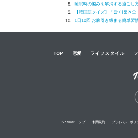
8.
睡眠時の悩みを解消する過ごし
9.
【韓国語クイズ】「잘 어울려요（チャル オウルリョヨ）」の意味は
10.
1日10回 お腹引き締まる簡単習
TOP
恋愛
ライフスタイル
livedoorトップ
利用規約
プライバシーポリ