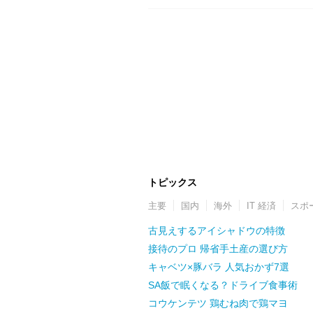
トピックス
主要
国内
海外
IT 経済
スポ
古見えするアイシャドウの特徴
接待のプロ 帰省手土産の選び方
キャベツ×豚バラ 人気おかず7選
SA飯で眠くなる？ドライブ食事術
コウケンテツ 鶏むね肉で鶏マヨ