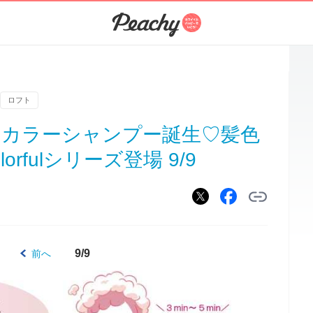
ロフト
yのカラーシャンプー誕生♡髪色
rfulシリーズ登場 9/9
9/9
前へ