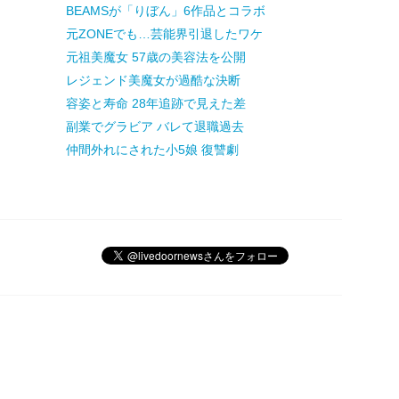
BEAMSが「りぼん」6作品とコラボ
元ZONEでも…芸能界引退したワケ
元祖美魔女 57歳の美容法を公開
レジェンド美魔女が過酷な決断
容姿と寿命 28年追跡で見えた差
副業でグラビア バレて退職過去
仲間外れにされた小5娘 復讐劇