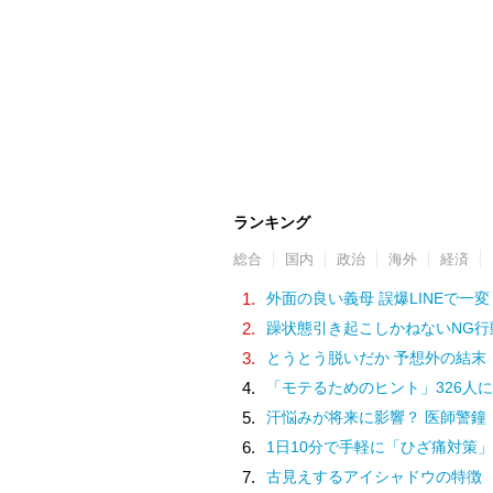
ランキング
総合
国内
政治
海外
経済
1.
外面の良い義母 誤爆LINEで一変
2.
躁状態引き起こしかねないNG行
3.
とうとう脱いだか 予想外の結末
4.
「モテるためのヒント」326人に
5.
汗悩みが将来に影響？ 医師警鐘
6.
1日10分で手軽に「ひざ痛対策」
7.
古見えするアイシャドウの特徴