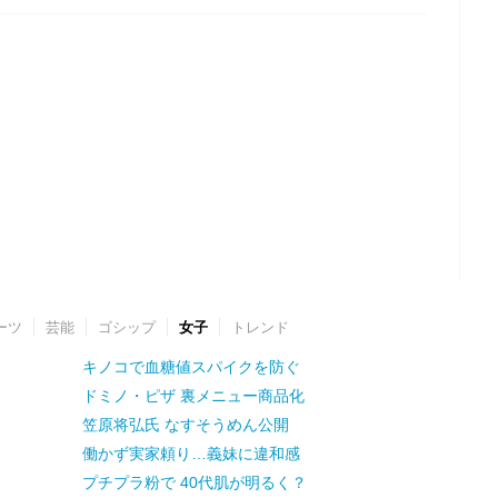
ーツ
芸能
ゴシップ
女子
トレンド
キノコで血糖値スパイクを防ぐ
ドミノ・ピザ 裏メニュー商品化
笠原将弘氏 なすそうめん公開
働かず実家頼り…義妹に違和感
プチプラ粉で 40代肌が明るく？