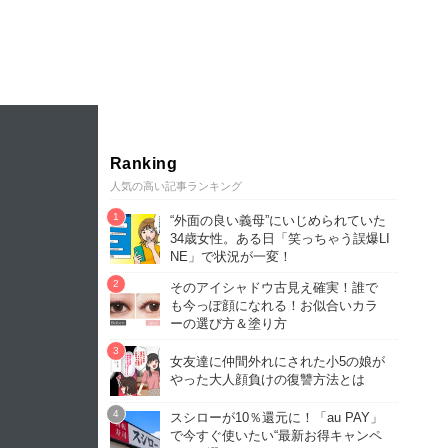
Ranking
人気の高い記事ランキング
“外面の良い義母”にいじめられていた
34歳女性。ある日「笑っちゃう誤爆LI
NE」で状況が一変！
そのアイシャドウ古見え確実！誰で
も今っぽ顔になれる！お似合いカラ
ーの選び方＆塗り方
女友達に仲間外れにされた小5の娘が
やった大人顔負けの復讐方法とは
スシローが10％還元に！「au PAY」
で今すぐ使いたい“最新お得キャンペ