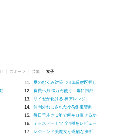
IT
スポーツ
芸能
女子
11.
夏のむくみ対策 ツボ&反射区押し
動
12.
食費へ月20万円使う…母に愕然
13.
サイゼが化ける 神アレンジ
14.
仲間外れにされた小5娘 復讐劇
15.
毎日早歩き 1年で何キロ痩せるか
16.
ミセスドーナツ 全4種をレビュー
17.
レジェンド美魔女が過酷な決断