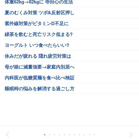
体重62kg→82kgに 寺田心の生活
夏のむくみ対策 ツボ&反射区押し
紫外線対策がビタミンD不足に
緑茶を飲むと死亡リスク低まる?
ヨーグルト いつ食べたらいい?
休みだが疲れる 隠れ疲労対策は
母が娘に減量強要→家庭内別居へ
内科医が低糖質麺を食べ比べ検証
睡眠時の悩みを解消する過ごし方