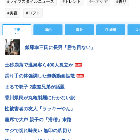
#ライフスタイルニュース
#トレンド
#ヘアケア
#香り
#美容
#ロフト
主要
国内
海外
IT 経済
ス
飯塚幸三氏に長男「勝ち目ない」
土砂崩落で温泉客ら400人孤立か
踊り手の体強調した無断動画拡散
まるで双子 2歳差兄弟が話題
香川県民が丸亀製麺に行かない訳
性被害者の友人「ラッキーやん」
座席で大声 親子の「滑稽」末路
マジで切れ味良い 無印の爪切り