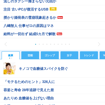
流しのタクシー捕まらない元凶か
注目 古いPCが復活するUSB
授かり婚発表の雪崩現象起きるか
八嶋智人 仕事ゼロの原因はマネ
給料が一切出ず 結成5カ月で解散
健康
芸能
ゴシップ
女子
トレンド
Y
キノコで血糖値スパイクを防ぐ
「モテるためのヒント」326人に
容姿と寿命 28年追跡で見えた差
あたりめ 血糖値を上げない理由