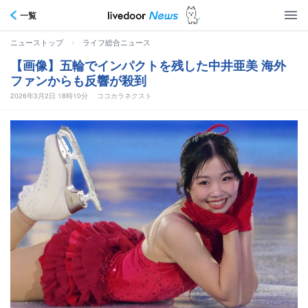
一覧
>
ニューストップ
ライフ総合ニュース
【画像】五輪でインパクトを残した中井亜美 海外
ファンからも反響が殺到
2026年3月2日 18時10分
ココカラネクスト