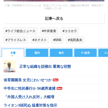
17歳・中井亜美のリアクションは「本当にプライスレスだ」五輪公式が再注目「表情が全て
を物語っている」
記事へ戻る
#ライフ総合ニュース
#中井亜美
#ココカラ
#プライスレス
#ネクスト
#SNS
#浅田真央
#フィギュアスケート
主要
国内
海外
IT 経済
ス
正常な組織を誤摘出 重篤な状態
保育園園長 女児にわいせつか
中学生に性的暴行か 56歳男逮捕
「外国人受け入れ反対」大幅増
ライオン3頭死ぬ 猛暑対策を指示