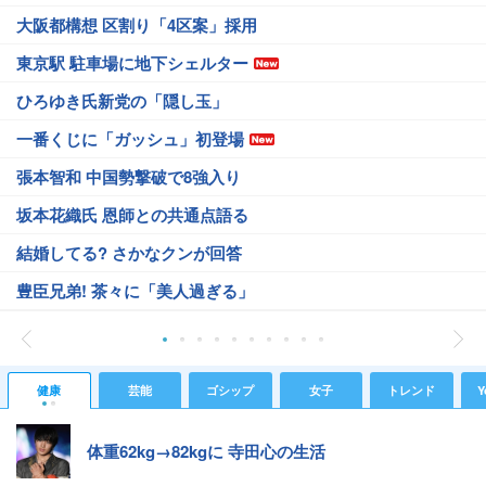
大阪都構想 区割り「4区案」採用
東京駅 駐車場に地下シェルター
ひろゆき氏新党の「隠し玉」
一番くじに「ガッシュ」初登場
張本智和 中国勢撃破で8強入り
坂本花織氏 恩師との共通点語る
結婚してる? さかなクンが回答
豊臣兄弟! 茶々に「美人過ぎる」
健康
芸能
ゴシップ
女子
トレンド
Y
体重62kg→82kgに 寺田心の生活