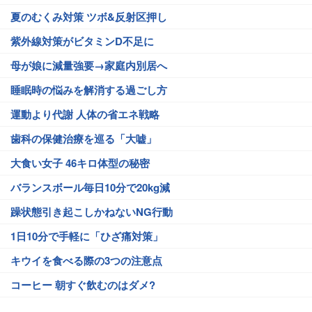
夏のむくみ対策 ツボ&反射区押し
紫外線対策がビタミンD不足に
母が娘に減量強要→家庭内別居へ
睡眠時の悩みを解消する過ごし方
運動より代謝 人体の省エネ戦略
歯科の保健治療を巡る「大嘘」
大食い女子 46キロ体型の秘密
バランスボール毎日10分で20kg減
躁状態引き起こしかねないNG行動
1日10分で手軽に「ひざ痛対策」
キウイを食べる際の3つの注意点
コーヒー 朝すぐ飲むのはダメ?