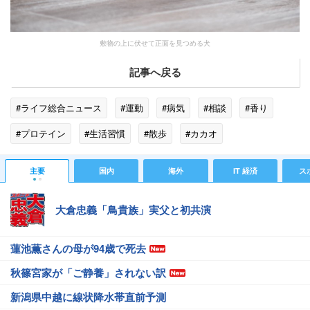
敷物の上に伏せて正面を見つめる犬
記事へ戻る
#ライフ総合ニュース
#運動
#病気
#相談
#香り
#プロテイン
#生活習慣
#散歩
#カカオ
#サプリメント
#ペット
#カフェイン
#神経症
主要
国内
海外
IT 経済
ス
#ダイエット
#タブレット
#カカ
大倉忠義「鳥貴族」実父と初共演
蓮池薫さんの母が94歳で死去
秋篠宮家が「ご静養」されない訳
新潟県中越に線状降水帯直前予測