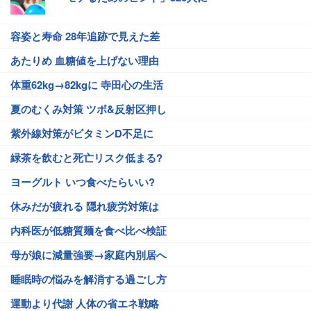
容姿と寿命 28年追跡で見えた差
あたりめ 血糖値を上げない理由
体重62kg→82kgに 寺田心の生活
夏のむくみ対策 ツボ&反射区押し
紫外線対策がビタミンD不足に
緑茶を飲むと死亡リスク低まる?
ヨーグルト いつ食べたらいい?
休みだが疲れる 隠れ疲労対策は
内科医が低糖質麺を食べ比べ検証
母が娘に減量強要→家庭内別居へ
睡眠時の悩みを解消する過ごし方
運動より代謝 人体の省エネ戦略