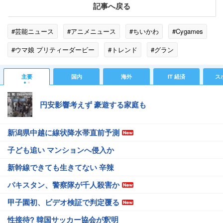
記事へ戻る
#芸能ニュース
#アニメニュース
#ちいかわ
#Cygames
#ウマ娘 プリティーダービー
#トレンド
#グラン
#ダービー
#SNS
#激怒
主要
国内
海外
IT 経済
ス
円安影響考えず 豪遊する家庭も
新潟県中越に線状降水帯直前予測
子ども追い マンションへ侵入か
新幹線できても生きてない 辛辣
パキスタン、警察隊が千人殺害か
甲子園初、ビデオ検証で判定覆る
性接待? 韓国サッカー協会が釈明