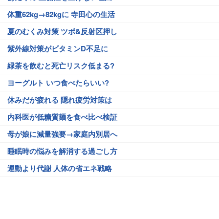
体重62kg→82kgに 寺田心の生活
夏のむくみ対策 ツボ&反射区押し
紫外線対策がビタミンD不足に
緑茶を飲むと死亡リスク低まる?
ヨーグルト いつ食べたらいい?
休みだが疲れる 隠れ疲労対策は
内科医が低糖質麺を食べ比べ検証
母が娘に減量強要→家庭内別居へ
睡眠時の悩みを解消する過ごし方
運動より代謝 人体の省エネ戦略