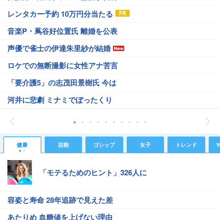
レンタカー予約 10万円分当たる
音楽P・蔦谷好位置氏 離婚を公表
声優で雀士の伊達朱里紗が結婚
ロケでの無断撮影に女性アナ苦言
「要介護5」の志茂田景樹氏 今は
河井に悲劇 ミナミでぼったくり
健康
芸能
ゴシップ
女子
トレンド
Y
「モテるためのヒント」326人に
容姿と寿命 28年追跡で見えた差
あたりめ 血糖値を上げない理由