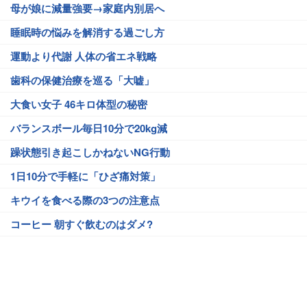
母が娘に減量強要→家庭内別居へ
睡眠時の悩みを解消する過ごし方
運動より代謝 人体の省エネ戦略
歯科の保健治療を巡る「大嘘」
大食い女子 46キロ体型の秘密
バランスボール毎日10分で20kg減
躁状態引き起こしかねないNG行動
1日10分で手軽に「ひざ痛対策」
キウイを食べる際の3つの注意点
コーヒー 朝すぐ飲むのはダメ?