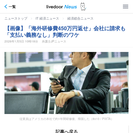
一覧
>
>
ニューストップ
IT 経済ニュース
経済総合ニュース
【画像】「海外研修費450万円返せ」会社に請求も
「支払い義務なし」判断のワケ
2026年1月5日 10時18分
弁護士JPニュース
従業員はアメリカの本社で約1年間研修後、帰国した（8x10 / PIXTA）
記事へ戻る