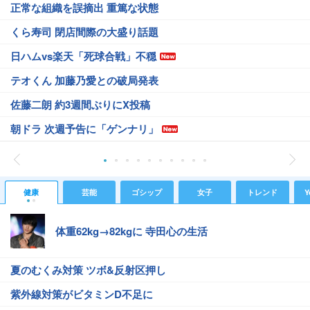
正常な組織を誤摘出 重篤な状態
くら寿司 閉店間際の大盛り話題
日ハムvs楽天「死球合戦」不穏
テオくん 加藤乃愛との破局発表
佐藤二朗 約3週間ぶりにX投稿
朝ドラ 次週予告に「ゲンナリ」
健康
芸能
ゴシップ
女子
トレンド
Y
体重62kg→82kgに 寺田心の生活
夏のむくみ対策 ツボ&反射区押し
紫外線対策がビタミンD不足に