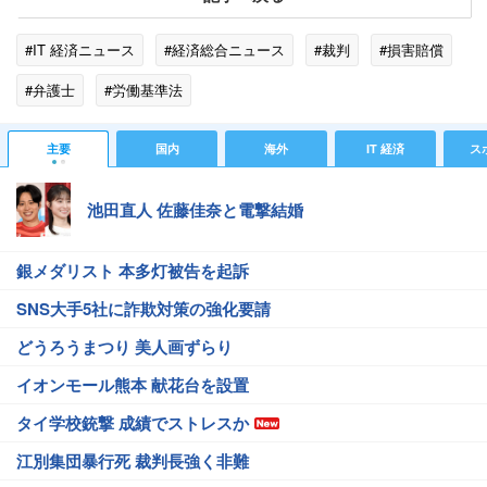
#IT 経済ニュース
#経済総合ニュース
#裁判
#損害賠償
#弁護士
#労働基準法
主要
国内
海外
IT 経済
ス
池田直人 佐藤佳奈と電撃結婚
銀メダリスト 本多灯被告を起訴
SNS大手5社に詐欺対策の強化要請
どうろうまつり 美人画ずらり
イオンモール熊本 献花台を設置
タイ学校銃撃 成績でストレスか
江別集団暴行死 裁判長強く非難