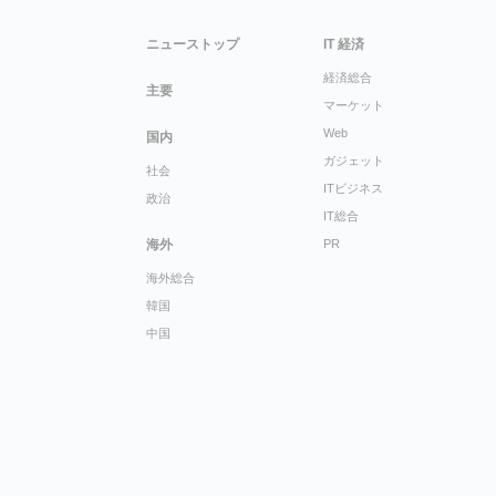
ニューストップ
IT 経済
経済総合
主要
マーケット
Web
国内
ガジェット
社会
ITビジネス
政治
IT総合
海外
PR
海外総合
韓国
中国