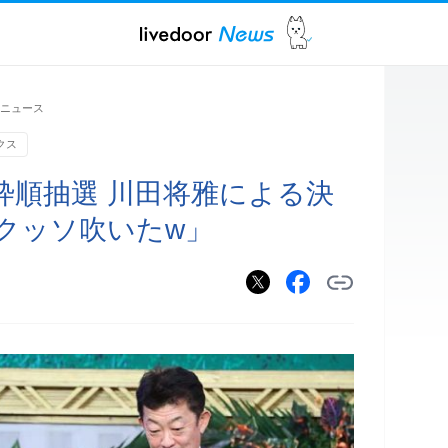
ニュース
クス
枠順抽選 川田将雅による決
クッソ吹いたw」