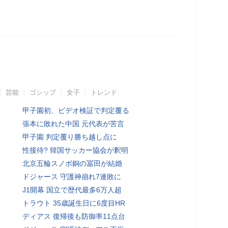
芸能
ゴシップ
女子
トレンド
甲子園初、ビデオ検証で判定覆る
張本に敗れた中国 元代表が苦言
甲子園 判定覆り勝ち越し点に
性接待? 韓国サッカー協会が釈明
北京五輪スノボ銅の冨田が結婚
ドジャース 守護神崩れ7連敗に
J1開幕 国立で歴代最多6万人超
トラウト 35歳誕生日に6度目HR
ディアス 復帰後も防御率11点台