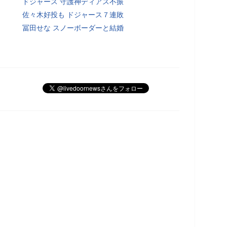
ドジャース 守護神ディアス不振
佐々木好投も ドジャース７連敗
冨田せな スノーボーダーと結婚