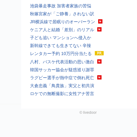
池袋暴走事故 加害者家族の苦悩
秋篠宮家が「ご静養」されない訳
JR横浜線で居眠りのオーバーラン
ケニア人と結婚「差別」のリアル
子ども追い マンションへ侵入か
新幹線できても生きてない 辛辣
レンタカー予約 10万円分当たる
八村、バスケ代表活動の思い激白
韓国サッカー協会が疑惑巡り謝罪
ラグビー選手が熱中症で倒れ死亡
大倉忠義「鳥貴族」実父と初共演
ロケでの無断撮影に女性アナ苦言
©
livedoor