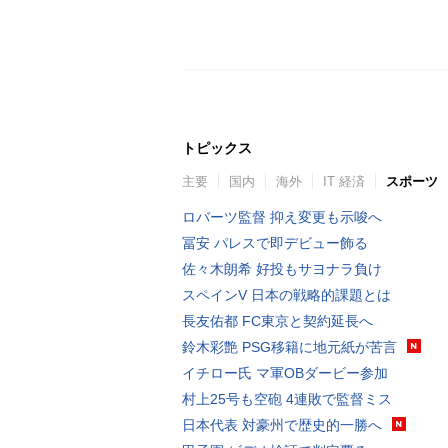
トピックス
主要
国内
海外
IT 経済
スポーツ
ロバーツ監督 抑え変更も示唆へ
冨安 パレスで即デビュー飾る
佐々木朗希 好投もサヨナラ負け
スペインV 日本の戦略的課題とは
長友佑都 FC東京と契約延長へ
鈴木彩艶 PSG移籍に地元紙が苦言
イチロー氏 マ軍OBダービー参加
村上25号も空砲 4連敗で監督ミス
日本代表 対豪州で歴史的一勝へ