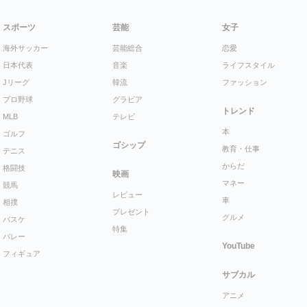
スポーツ
芸能
女子
海外サッカー
芸能総合
恋愛
日本代表
音楽
ライフスタイル
Jリーグ
韓流
ファッション
プロ野球
グラビア
トレンド
MLB
テレビ
本
ゴルフ
ゴシップ
教育・仕事
テニス
からだ
格闘技
映画
マネー
競馬
レビュー
車
相撲
プレゼント
グルメ
バスケ
特集
バレー
YouTube
フィギュア
サブカル
アニメ