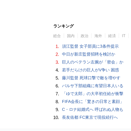
ランキング
総合
国内
政治
海外
経済
IT
1.
須江監督 女子部員に3条件提示
2.
中日が新庄監督招聘を検討か
3.
巨人のベテラン左腕が「密会」か
4.
若手だらけの巨人がV争い 困惑
5.
藤川監督 死球口撃で敵を増やす
6.
バルサ下部組織に有望日本人いる
7.
「ゆで太郎」の大卒初任給が衝撃
8.
FIFA会長に「驚きの日常と素顔」
9.
C・ロナ結婚式へ 呼ばれぬ人物も
10.
長友佑都 FC東京で現役続行へ