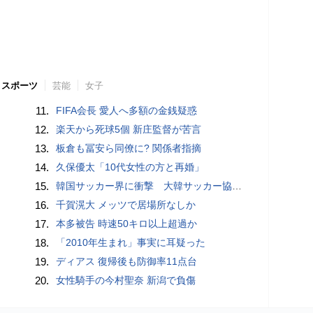
スポーツ
芸能
女子
11.
FIFA会長 愛人へ多額の金銭疑惑
12.
楽天から死球5個 新庄監督が苦言
13.
板倉も冨安ら同僚に? 関係者指摘
14.
久保優太「10代女性の方と再婚」
15.
韓国サッカー界に衝撃 大韓サッカー協会に外国人審判への“性的接待”疑惑 韓国メディアが報道
16.
千賀滉大 メッツで居場所なしか
17.
本多被告 時速50キロ以上超過か
18.
「2010年生まれ」事実に耳疑った
19.
ディアス 復帰後も防御率11点台
20.
女性騎手の今村聖奈 新潟で負傷