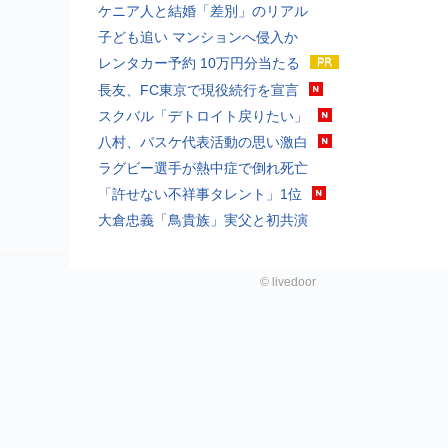
ケニア人と結婚「差別」のリアル
子ども追い マンションへ侵入か
レンタカー予約 10万円分当たる
長友、FC東京で現役続行を宣言
スクバル「デトロイト戻りたい」
八村、バスケ代表活動の思い激白
ラグビー選手が熱中症で倒れ死亡
「許せない不祥事タレント」1位
大倉忠義「鳥貴族」実父と初共演
©
livedoor