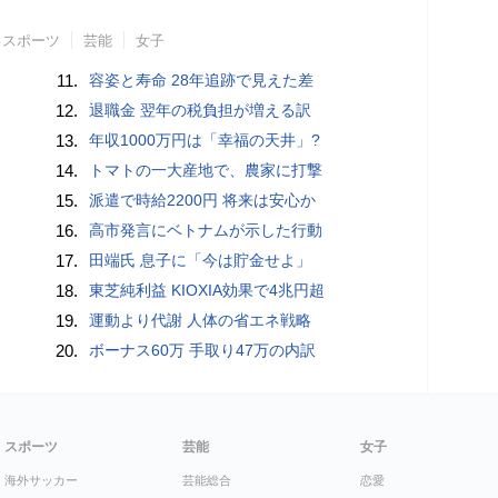
スポーツ
芸能
女子
11.
容姿と寿命 28年追跡で見えた差
12.
退職金 翌年の税負担が増える訳
13.
年収1000万円は「幸福の天井」?
14.
トマトの一大産地で、農家に打撃
15.
派遣で時給2200円 将来は安心か
16.
高市発言にベトナムが示した行動
17.
田端氏 息子に「今は貯金せよ」
18.
東芝純利益 KIOXIA効果で4兆円超
19.
運動より代謝 人体の省エネ戦略
20.
ボーナス60万 手取り47万の内訳
スポーツ
芸能
女子
海外サッカー
芸能総合
恋愛