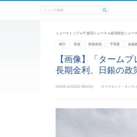
ニューストップ
IT 経済ニュース
経済総合ニュー
>
>
銀行
投資
財政政策
予算案
金融
日本銀行
【画像】「タームプ
長期金利、日銀の政
2025年12月20日 6時15分
ダイヤモンド・オンラ