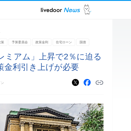
ス
政策
予算委員会
政策金利
住宅ローン
国債
レミアム」上昇で2％に迫る
策金利引き上げが必要
イン