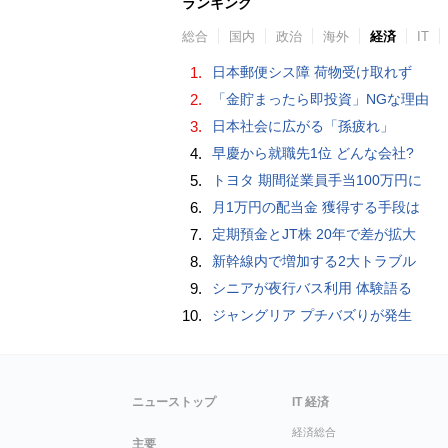
ランキング
総合
国内
政治
海外
経済
IT
1.
日本郵便シス障 荷物受け取れず
2.
「金貯まったら即投資」NGな理由
3.
日本社会に広がる「孫疲れ」
4.
早慶から就職先1位 どんな会社?
5.
トヨタ 期間従業員手当100万円に
6.
月1万円の配当金 獲得する手段は
7.
定期預金とJT株 20年で差が拡大
8.
新幹線内で増加する2大トラブル
9.
シニアが夜行バス利用 体験語る
10.
ジャングリア プチバズりが発生
ニューストップ
IT 経済
経済総合
主要