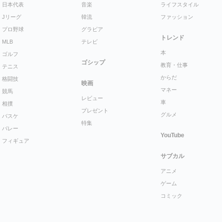
日本代表
音楽
ライフスタイル
Jリーグ
韓流
ファッション
プロ野球
グラビア
トレンド
MLB
テレビ
本
ゴルフ
ゴシップ
教育・仕事
テニス
からだ
格闘技
映画
マネー
競馬
レビュー
車
相撲
プレゼント
グルメ
バスケ
特集
バレー
YouTube
フィギュア
サブカル
アニメ
ゲーム
コミック