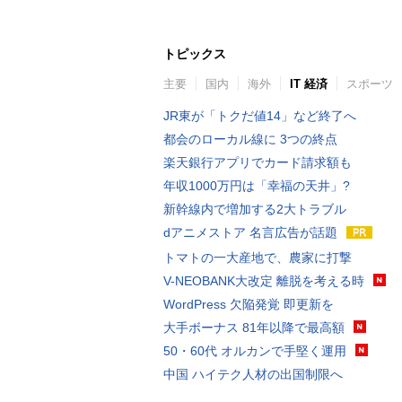
トピックス
主要
国内
海外
IT 経済
スポーツ
JR東が「トクだ値14」など終了へ
都会のローカル線に 3つの終点
楽天銀行アプリでカード請求額も
年収1000万円は「幸福の天井」?
新幹線内で増加する2大トラブル
dアニメストア 名言広告が話題
トマトの一大産地で、農家に打撃
V-NEOBANK大改定 離脱を考える時
WordPress 欠陥発覚 即更新を
大手ボーナス 81年以降で最高額
50・60代 オルカンで手堅く運用
中国 ハイテク人材の出国制限へ