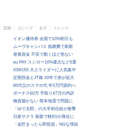
芸能
ゴシップ
女子
トレンド
イオン優待券 全国で10%割引も
ムーヴキャンバス 低燃費で刷新
老後資金 不安で動くほど危ない
au PAY スシロー10%還元など5選
XSR155 大人ライダーに人気集中
定期預金とJT株 20年で差が拡大
80代父のスマホ代 年5万円節約へ
ボーナス60万 手取り47万の内訳
物資届かない 熊本地震で問題に
「ゆで太郎」の大卒初任給が衝撃
日産サクラ 刷新で軽EVが身近に
「金貯まったら即投資」NGな理由