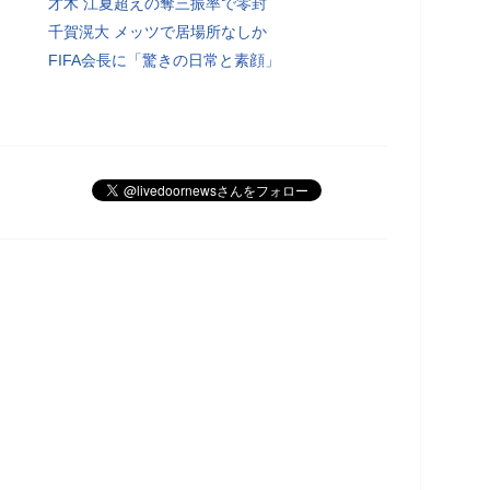
才木 江夏超えの奪三振率で零封
千賀滉大 メッツで居場所なしか
FIFA会長に「驚きの日常と素顔」