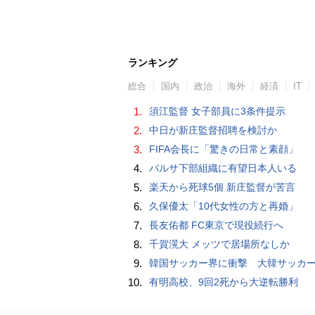
ランキング
総合
国内
政治
海外
経済
IT
1.
須江監督 女子部員に3条件提示
2.
中日が新庄監督招聘を検討か
3.
FIFA会長に「驚きの日常と素顔」
4.
バルサ下部組織に有望日本人いる
5.
楽天から死球5個 新庄監督が苦言
6.
久保優太「10代女性の方と再婚」
7.
長友佑都 FC東京で現役続行へ
8.
千賀滉大 メッツで居場所なしか
9.
韓国サッカー界に衝撃 大韓サッカー協会に外国人審判への“性的接待”疑惑 韓国メディア
10.
有明高校、9回2死から大逆転勝利