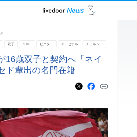
ス
双子
ZONE
ビクター
アーセナル
チェルシー
が16歳双子と契約へ「ネイ
セド輩出の名門在籍