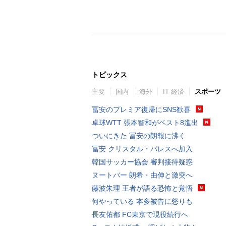
トピックス
主要
国内
海外
IT 経済
スポーツ
冨安のプレミア復帰にSNS歓喜
卓球WTT 張本智和がベスト8進出
ついにきた 冨安の朗報に沸く
冨安 クリスタル・パレスへ加入
韓国サッカー協会 審判接待疑惑
ヌートバー 朗希・由伸と激突へ
藤波朱理 王者が語る恐怖と覚悟
何やっている 本多被告に怒りも
長友佑都 FC東京で現役続行へ