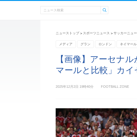
ニューストップ
スポーツニュース
サッカーニュー
>
>
メディア
グラン
ロンドン
ネイマール
エクアドル
【画像】アーセナル
マールと比較」カイ
2025年12月2日 19時40分
FOOTBALL ZONE