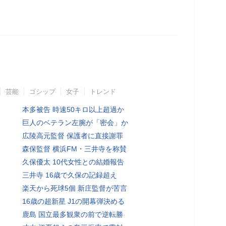
芸能
ゴシップ
女子
トレンド
本多被告 時速50キロ以上超過か
巨人のベテラン左腕が「密会」か
広陵高元監督 保護者に直接謝罪
森保監督 横浜FM・三井寺を称賛
久保優太 10代女性との結婚報告
三井寺 16歳で久保の記録超え
楽天から死球5個 新庄監督が苦言
16歳の超新星 J1の開幕弾決める
鹿島 国立最多観衆の前で逆転勝