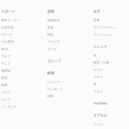
スポーツ
芸能
女子
海外サッカー
芸能総合
恋愛
日本代表
音楽
ライフスタイル
Jリーグ
韓流
ファッション
プロ野球
グラビア
トレンド
MLB
テレビ
本
ゴルフ
ゴシップ
教育・仕事
テニス
からだ
格闘技
映画
マネー
競馬
レビュー
車
相撲
プレゼント
グルメ
バスケ
特集
バレー
YouTube
フィギュア
サブカル
アニメ