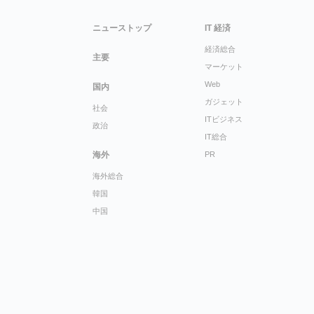
ニューストップ
IT 経済
経済総合
主要
マーケット
Web
国内
ガジェット
社会
ITビジネス
政治
IT総合
海外
PR
海外総合
韓国
中国