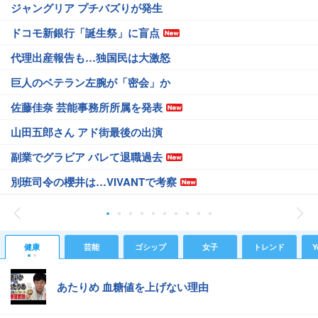
ジャングリア プチバズりが発生
ドコモ新銀行「誕生祭」に盲点
代理出産報告も…独国民は大激怒
巨人のベテラン左腕が「密会」か
佐藤佳奈 芸能事務所所属を発表
山田五郎さん アド街最後の出演
副業でグラビア バレて退職過去
別班司令の櫻井は…VIVANTで考察
健康
芸能
ゴシップ
女子
トレンド
Y
あたりめ 血糖値を上げない理由