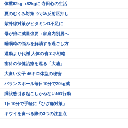
体重62kg→82kgに 寺田心の生活
夏のむくみ対策 ツボ&反射区押し
紫外線対策がビタミンD不足に
母が娘に減量強要→家庭内別居へ
睡眠時の悩みを解消する過ごし方
運動より代謝 人体の省エネ戦略
歯科の保健治療を巡る「大嘘」
大食い女子 46キロ体型の秘密
バランスボール毎日10分で20kg減
躁状態引き起こしかねないNG行動
1日10分で手軽に「ひざ痛対策」
キウイを食べる際の3つの注意点