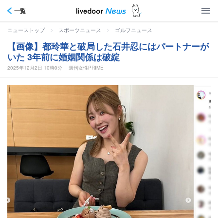
一覧
>
>
ニューストップ
スポーツニュース
ゴルフニュース
【画像】都玲華と破局した石井忍にはパートナーが
いた 3年前に婚姻関係は破綻
2025年12月2日 10時0分
週刊女性PRIME