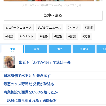
女子ゴルファーの都玲華プロ（公式インスタグラムより）
記事へ戻る
#スポーツニュース
#ゴルフニュース
#ピース
#謝罪
#雑誌
#イベント
#性格
#結婚
#家族
#文春
#小学生
主要
国内
海外
IT 経済
ス
出廷も「わずか4分」で退廷一幕
日本海側で水不足も 懸念示す
最悪のクズ野郎だ 父親が陳述も
商業施設で面識ないJCを殴ったか
「絶対に奇形生まれる」医師反対