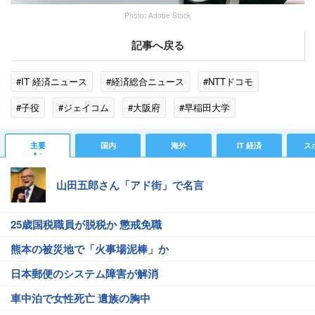
Photo: Adobe Stock
記事へ戻る
#IT 経済ニュース
#経済総合ニュース
#NTTドコモ
#子役
#ジェイコム
#大阪府
#早稲田大学
主要
国内
海外
IT 経済
ス
山田五郎さん「アド街」で名言
25歳国税職員が脱税か 懲戒免職
熊本の被災地で「火事場泥棒」か
日本郵便のシステム障害が解消
車中泊で女性死亡 遺族の胸中