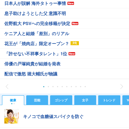
日本人が誤解 海外タトゥー事情
息子助けようとした父 意識不明
佐野航大 PSVへの完全移籍が決定
ケニア人と結婚「差別」のリアル
花王が「焼肉店」限定オープン？
「許せない不祥事タレント」1位
俳優の戸塚純貴が結婚を発表
配信で激怒 堀大輔氏が物議
健康
芸能
ゴシップ
女子
トレンド
Y
キノコで血糖値スパイクを防ぐ