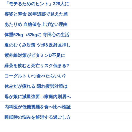
「モテるためのヒント」326人に
容姿と寿命 28年追跡で見えた差
あたりめ 血糖値を上げない理由
体重62kg→82kgに 寺田心の生活
夏のむくみ対策 ツボ&反射区押し
紫外線対策がビタミンD不足に
緑茶を飲むと死亡リスク低まる?
ヨーグルト いつ食べたらいい?
休みだが疲れる 隠れ疲労対策は
母が娘に減量強要→家庭内別居へ
内科医が低糖質麺を食べ比べ検証
睡眠時の悩みを解消する過ごし方