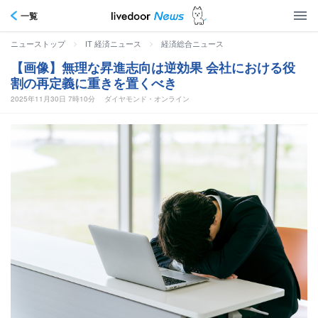
一覧
>
>
ニューストップ
IT 経済ニュース
経済総合ニュース
【画像】無理な昇進志向は逆効果 会社における役
割の再定義に重きを置くべき
2025年11月30日 7時10分
ダイヤモンド・オンライン