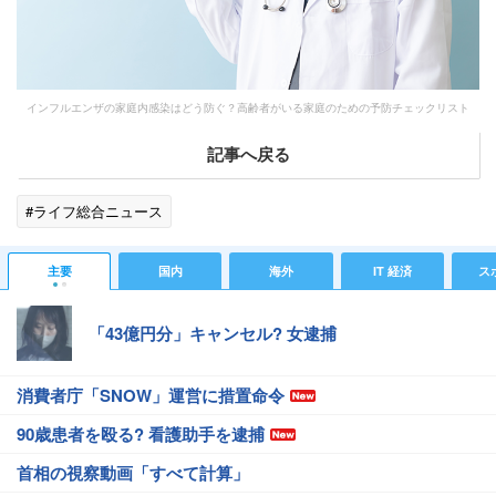
インフルエンザの家庭内感染はどう防ぐ？高齢者がいる家庭のための予防チェックリスト
記事へ戻る
#ライフ総合ニュース
主要
国内
海外
IT 経済
ス
「43億円分」キャンセル? 女逮捕
消費者庁「SNOW」運営に措置命令
90歳患者を殴る? 看護助手を逮捕
首相の視察動画「すべて計算」