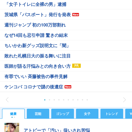
「女子トイレに全裸の男」逮捕
茨城県「パスポート」発行を発表
週刊ジャンプ 初の100万部割れ
なぜ14回も忌引申請 驚きの結末
ちいかわ新グッズ説明文に「闇」
敗れた札幌日大の振る舞いに注目
医師が語る汗悩みとの向き合い方
有罪でいい 斉藤被告の事件見解
ケンコバ コロナで謎の後遺症
健康
芸能
ゴシップ
女子
トレンド
Y
アトピーで「汚い」扱いされ苦悩