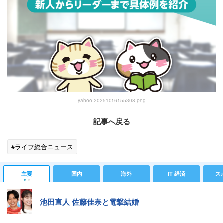
yahoo-20251016155308.png
記事へ戻る
#ライフ総合ニュース
主要
国内
海外
IT 経済
ス
池田直人 佐藤佳奈と電撃結婚