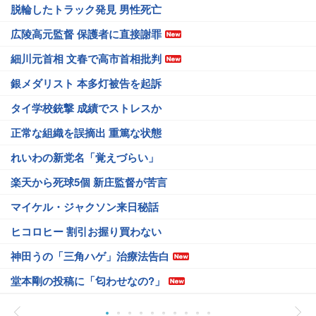
脱輪したトラック発見 男性死亡
広陵高元監督 保護者に直接謝罪
細川元首相 文春で高市首相批判
銀メダリスト 本多灯被告を起訴
タイ学校銃撃 成績でストレスか
正常な組織を誤摘出 重篤な状態
れいわの新党名「覚えづらい」
楽天から死球5個 新庄監督が苦言
マイケル・ジャクソン来日秘話
ヒコロヒー 割引お握り買わない
神田うの「三角ハゲ」治療法告白
堂本剛の投稿に「匂わせなの?」