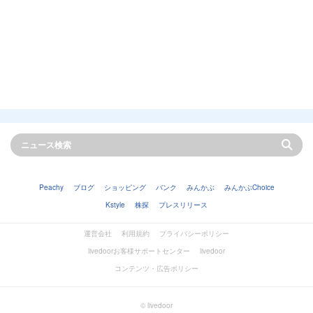
Peachy
ブログ
ショッピング
バンク
みんかぶ
みんかぶChoice
Kstyle
株探
プレスリリース
運営会社
利用規約
プライバシーポリシー
livedoorお客様サポートセンター
livedoor
コンテンツ・広告ポリシー
© livedoor