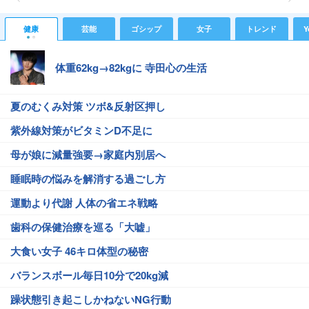
健康
芸能
ゴシップ
女子
トレンド
Y
体重62kg→82kgに 寺田心の生活
夏のむくみ対策 ツボ&反射区押し
紫外線対策がビタミンD不足に
母が娘に減量強要→家庭内別居へ
睡眠時の悩みを解消する過ごし方
運動より代謝 人体の省エネ戦略
歯科の保健治療を巡る「大嘘」
大食い女子 46キロ体型の秘密
バランスボール毎日10分で20kg減
躁状態引き起こしかねないNG行動