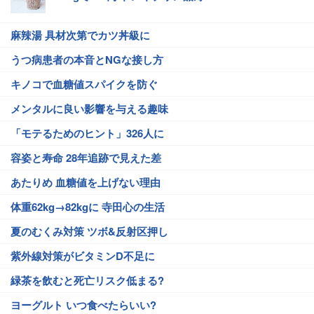
麻辣湯 具材次第でカツ丼級に
うつ病患者の本音とNGな接し方
キノコで血糖値スパイクを防ぐ
メンタルに良い影響を与える趣味
「モテるためのヒント」326人に
容姿と寿命 28年追跡で見えた差
あたりめ 血糖値を上げない理由
体重62kg→82kgに 寺田心の生活
夏のむくみ対策 ツボ&反射区押し
紫外線対策がビタミンD不足に
緑茶を飲むと死亡リスク低まる?
ヨーグルト いつ食べたらいい?