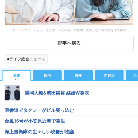
ナーシングホームとは？老人ホームとの違いや費用、失敗しない選び方を徹底解説
記事へ戻る
#ライフ総合ニュース
主要
国内
海外
IT 経済
ス
重岡大毅&濱田崇裕 結婚W発表
表参道でタクシーがビル突っ込む
台風16号が小笠原近海で発生
海上自衛隊の生々しい映像が物議