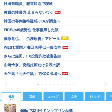
秋田県職員、報道対応で喫煙
教員の性暴力 止まらないワケ
韓国の審判接待疑惑 JFAが調査へ
FIREの45歳男性 仕事復帰した訳
藤原竜也、「労務改善」アピール
WEST.重岡と濱田 相手は一般女性
さらば森田、FX投資詐欺被害告白
山崎怜奈、突然妊娠だけ公表の訳
天竺鼠「元天竺鼠」でKOC出場へ
健康
芸能
ゴシップ
女子
トレンド
Y
465gで321円 ドンキプリン品薄