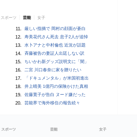
スポーツ
芸能
女子
11.
厳しい指摘で 岡村の顔面が蒼白
12.
寿美花代さん死去 息子2人が追悼
13.
水卜アナと中村倫也 近況が話題
14.
斉藤被告の妻証人出廷しない訳
15.
ちいかわ新グッズ説明文に「闇」
16.
二宮 川口春奈に家を贈りたい
17.
「ドキュメンタル」が米国初進出
18.
井上晴美 1億円の保険かけた真相
19.
佐藤寛子が告白 ヌード嫌だった
20.
芸能界で海外移住の報告続々
スポーツ
芸能
女子