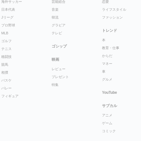
海外サッカー
芸能総合
恋愛
日本代表
音楽
ライフスタイル
Jリーグ
韓流
ファッション
プロ野球
グラビア
トレンド
MLB
テレビ
本
ゴルフ
ゴシップ
教育・仕事
テニス
からだ
格闘技
映画
マネー
競馬
レビュー
車
相撲
プレゼント
グルメ
バスケ
特集
バレー
YouTube
フィギュア
サブカル
アニメ
ゲーム
コミック