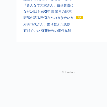
「みんなで大家さん」債務超過に
なぜ14回も忌引申請 驚きの結末
医師が語る汗悩みとの向き合い方
寿美花代さん、乗り越えた悲劇
有罪でいい 斉藤被告の事件見解
©
livedoor