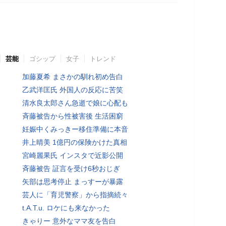
芸能
ゴシップ
女子
トレンド
加藤夏希 まさかの馴れ初め告白
乙武洋匡氏 外国人の反応に苦笑
清水良太郎さん急逝で娘に心配も
斉藤被告から性被害後 生活困窮
妊娠中くみっきー移住準備に本音
井上晴美 1億円の保険かけた真相
宮崎麗果氏 インスタで近影公開
斉藤被告 証言を受け6秒おじぎ
矢部は思考停止 まっすーが暴露
芸人に「育児警察」から指摘続々
t.A.T.u. ロケにも来なかった
きゃりー 意外なママ友を告白