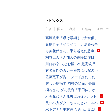
トピックス
主要
国内
海外
IT 経済
スポーツ
高嶋政宏「母は最期まで大女優」
飯島直子「イライラ」近況を報告
寿美花代さん、乗り越えた悲劇
桐谷広人さん加入の保険に注目
川口春奈 夫とお揃いの超高級品
有名女性のカレー報告に心配の声
佐藤寛子が告白 ヌード嫌だった
厳しい指摘で 岡村の顔面が蒼白
桐谷さん がん後悔「千円位」か
寿美花代さん死去 息子2人が追悼
長州小力がクロちゃんとバトルへ
水卜アナと中村倫也 近況が話題