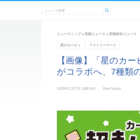
ニューストップ
芸能ニュース
芸能総合ニュース
>
>
星のカービィ
ファミリーマート
【画像】「星のカー
がコラボへ、7種類
2025年11月7日 12時14分
Real Sound