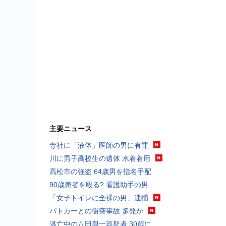
主要ニュース
寺社に「液体」医師の男に有罪
川に男子高校生の遺体 水着着用
高松市の強盗 64歳男を指名手配
90歳患者を殴る? 看護助手の男
「女子トイレに全裸の男」逮捕
パトカーとの衝突事故 多発か
逃亡中の八田與一容疑者 30歳に