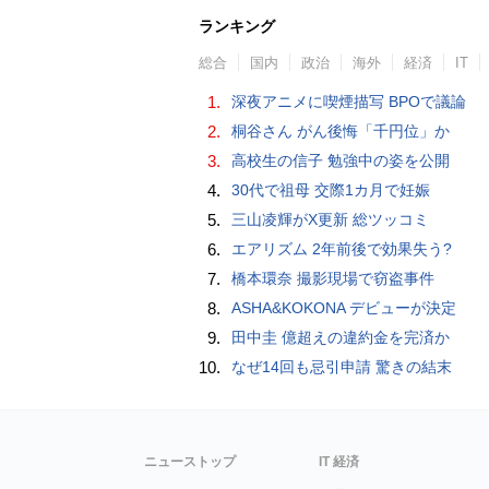
ランキング
総合
国内
政治
海外
経済
IT
1.
深夜アニメに喫煙描写 BPOで議論
2.
桐谷さん がん後悔「千円位」か
3.
高校生の信子 勉強中の姿を公開
4.
30代で祖母 交際1カ月で妊娠
5.
三山凌輝がX更新 総ツッコミ
6.
エアリズム 2年前後で効果失う?
7.
橋本環奈 撮影現場で窃盗事件
8.
ASHA&KOKONA デビューが決定
9.
田中圭 億超えの違約金を完済か
10.
なぜ14回も忌引申請 驚きの結末
ニューストップ
IT 経済