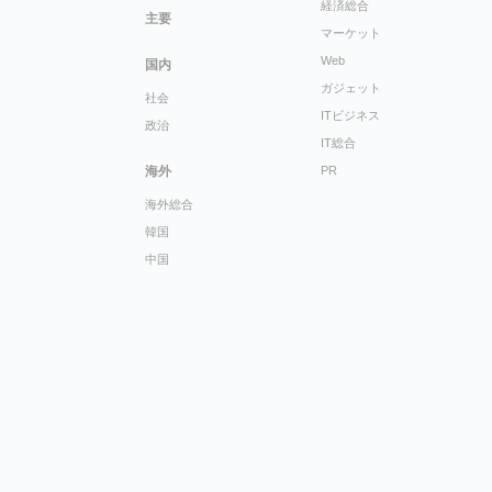
経済総合
主要
マーケット
Web
国内
ガジェット
社会
ITビジネス
政治
IT総合
海外
PR
海外総合
韓国
中国