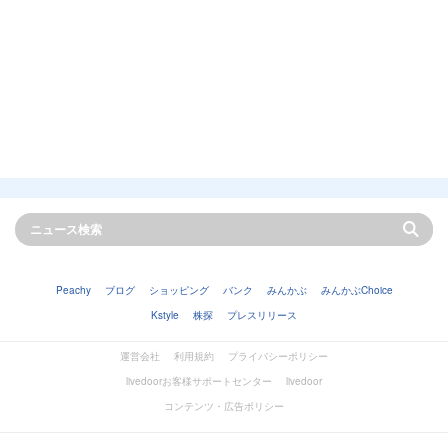
Peachy
ブログ
ショッピング
バンク
みんかぶ
みんかぶChoice
Kstyle
株探
プレスリリース
運営会社
利用規約
プライバシーポリシー
livedoorお客様サポートセンター
livedoor
コンテンツ・広告ポリシー