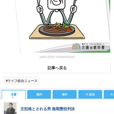
yahoo-20251104092358.png
記事へ戻る
#ライフ総合ニュース
主要
国内
海外
IT 経済
ス
主犯格とされる男 無期懲役判決