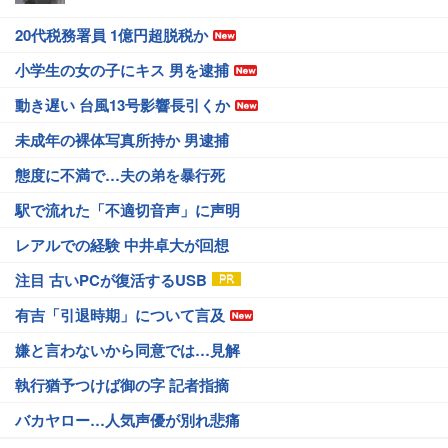
20代税務署員 1億円超脱税か
小学生の女の子にキス 男を逮捕
動き遅い 台風13号影響長引くか
未成年の裸体写真所持か 男逮捕
態度に不満で…夫の弟を暴行死
駅で流れた「不適切音声」に声明
レアルでの経験 中井卓大が回想
注目 古いPCが復活するUSB
有吉「引退時期」について言及
嫌と言わないから同意では…見解
執行猶予つけば御の字 記者指摘
バカヤロー…人気声優が別れ悲痛