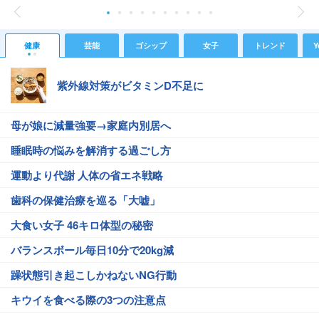
健康
芸能
ゴシップ
女子
トレンド
Y
紫外線対策がビタミンD不足に
母が娘に減量強要→家庭内別居へ
睡眠時の悩みを解消する過ごし方
運動より代謝 人体の省エネ戦略
歯科の保健治療を巡る「大嘘」
大食い女子 46キロ体型の秘密
バランスボール毎日10分で20kg減
躁状態引き起こしかねないNG行動
キウイを食べる際の3つの注意点