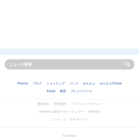
Peachy
ブログ
ショッピング
バンク
みんかぶ
みんかぶChoice
Kstyle
株探
プレスリリース
運営会社
利用規約
プライバシーポリシー
livedoorお客様サポートセンター
livedoor
コンテンツ・広告ポリシー
© livedoor