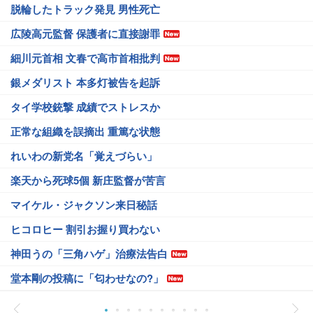
脱輪したトラック発見 男性死亡
広陵高元監督 保護者に直接謝罪
細川元首相 文春で高市首相批判
銀メダリスト 本多灯被告を起訴
タイ学校銃撃 成績でストレスか
正常な組織を誤摘出 重篤な状態
れいわの新党名「覚えづらい」
楽天から死球5個 新庄監督が苦言
マイケル・ジャクソン来日秘話
ヒコロヒー 割引お握り買わない
神田うの「三角ハゲ」治療法告白
堂本剛の投稿に「匂わせなの?」