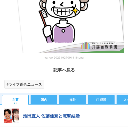
yahoo-20251027091416.png
記事へ戻る
#ライフ総合ニュース
主要
国内
海外
IT 経済
ス
池田直人 佐藤佳奈と電撃結婚