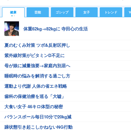
健康
芸能
ゴシップ
女子
トレンド
Y
体重62kg→82kgに 寺田心の生活
夏のむくみ対策 ツボ&反射区押し
紫外線対策がビタミンD不足に
母が娘に減量強要→家庭内別居へ
睡眠時の悩みを解消する過ごし方
運動より代謝 人体の省エネ戦略
歯科の保健治療を巡る「大嘘」
大食い女子 46キロ体型の秘密
バランスボール毎日10分で20kg減
躁状態引き起こしかねないNG行動