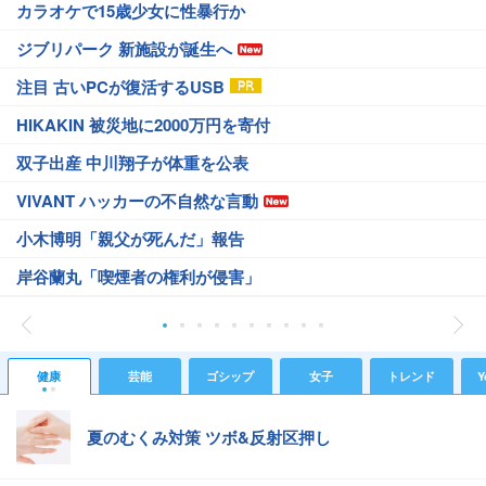
カラオケで15歳少女に性暴行か
ジブリパーク 新施設が誕生へ
注目 古いPCが復活するUSB
HIKAKIN 被災地に2000万円を寄付
双子出産 中川翔子が体重を公表
VIVANT ハッカーの不自然な言動
小木博明「親父が死んだ」報告
岸谷蘭丸「喫煙者の権利が侵害」
健康
芸能
ゴシップ
女子
トレンド
Y
夏のむくみ対策 ツボ&反射区押し