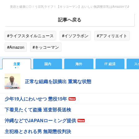
美容と健康に◎！う豆乳ライフ！【キッコーマン】おいしい無調整豆乳はAmazonで♪
記事へ戻る
#ライフスタイルニュース
#イソフラボン
#アフィリエイト
#Amazon
#キッコーマン
主要
国内
海外
IT 経済
ス
正常な組織を誤摘出 重篤な状態
少年19人にわいせつ 懲役15年
下着見たくて盗撮 巡査部長送検
沖縄などでJAPANローミング提供
主犯格とされる男 無期懲役判決