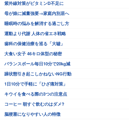
紫外線対策がビタミンD不足に
母が娘に減量強要→家庭内別居へ
睡眠時の悩みを解消する過ごし方
運動より代謝 人体の省エネ戦略
歯科の保健治療を巡る「大嘘」
大食い女子 46キロ体型の秘密
バランスボール毎日10分で20kg減
躁状態引き起こしかねないNG行動
1日10分で手軽に「ひざ痛対策」
キウイを食べる際の3つの注意点
コーヒー 朝すぐ飲むのはダメ?
脳梗塞になりやすい人の特徴