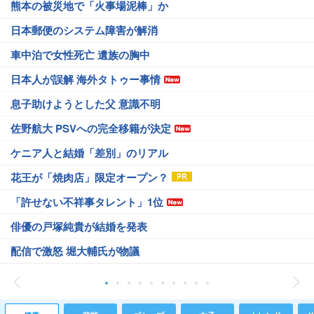
熊本の被災地で「火事場泥棒」か
日本郵便のシステム障害が解消
車中泊で女性死亡 遺族の胸中
日本人が誤解 海外タトゥー事情
息子助けようとした父 意識不明
佐野航大 PSVへの完全移籍が決定
ケニア人と結婚「差別」のリアル
花王が「焼肉店」限定オープン？
「許せない不祥事タレント」1位
俳優の戸塚純貴が結婚を発表
配信で激怒 堀大輔氏が物議