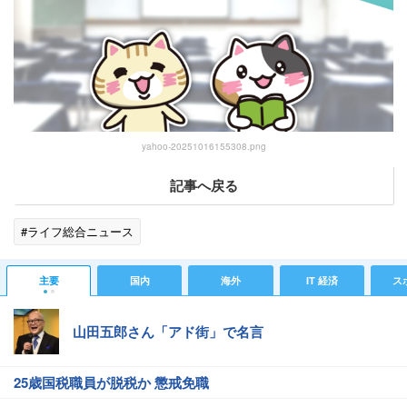
yahoo-20251016155308.png
記事へ戻る
#ライフ総合ニュース
主要
国内
海外
IT 経済
ス
山田五郎さん「アド街」で名言
25歳国税職員が脱税か 懲戒免職