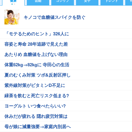
健康
芸能
ゴシップ
女子
トレンド
Y
キノコで血糖値スパイクを防ぐ
「モテるためのヒント」326人に
容姿と寿命 28年追跡で見えた差
あたりめ 血糖値を上げない理由
体重62kg→82kgに 寺田心の生活
夏のむくみ対策 ツボ&反射区押し
紫外線対策がビタミンD不足に
緑茶を飲むと死亡リスク低まる?
ヨーグルト いつ食べたらいい?
休みだが疲れる 隠れ疲労対策は
母が娘に減量強要→家庭内別居へ