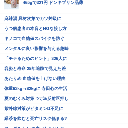
465gで321円 ドンキプリン品薄
麻辣湯 具材次第でカツ丼級に
うつ病患者の本音とNGな接し方
キノコで血糖値スパイクを防ぐ
メンタルに良い影響を与える趣味
「モテるためのヒント」326人に
容姿と寿命 28年追跡で見えた差
あたりめ 血糖値を上げない理由
体重62kg→82kgに 寺田心の生活
夏のむくみ対策 ツボ&反射区押し
紫外線対策がビタミンD不足に
緑茶を飲むと死亡リスク低まる?