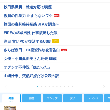
秋田県職員、報道対応で喫煙
教員の性暴力 止まらないワケ
韓国の審判接待疑惑 JFAが調査へ
FIREの45歳男性 仕事復帰した訳
注目 古いPCが復活するUSB
さらば森田、FX投資詐欺被害告白
女優・小川眞由美さん死去 86歳
オグシオ不仲説「嫌だった」
山崎怜奈、突然妊娠だけ公表の訳
健康
芸能
ゴシップ
女子
トレンド
Y