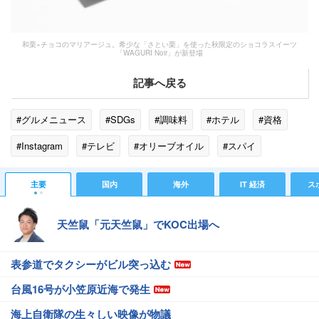
和栗×チョコのマリアージュ。希少な「さとい栗」を使った秋限定のショコラスイーツ
「WAGURI Noir」が新登場
記事へ戻る
#グルメニュース
#SDGs
#調味料
#ホテル
#資格
#Instagram
#テレビ
#オリーブオイル
#スパイ
#コラボレーション
#デザート
#雑誌
#箱
#メディア
主要
国内
海外
IT 経済
ス
#香り
#ソムリエ
天竺鼠「元天竺鼠」でKOC出場へ
表参道でタクシーがビル突っ込む
台風16号が小笠原近海で発生
海上自衛隊の生々しい映像が物議