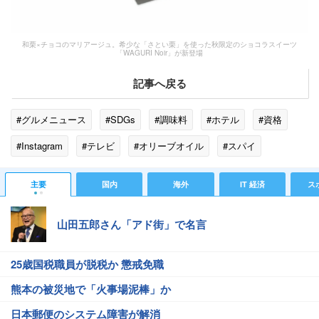
和栗×チョコのマリアージュ。希少な「さとい栗」を使った秋限定のショコラスイーツ
「WAGURI Noir」が新登場
記事へ戻る
#グルメニュース
#SDGs
#調味料
#ホテル
#資格
#Instagram
#テレビ
#オリーブオイル
#スパイ
#コラボレーション
#デザート
#雑誌
#箱
#メディア
主要
国内
海外
IT 経済
ス
#香り
#ソムリエ
山田五郎さん「アド街」で名言
25歳国税職員が脱税か 懲戒免職
熊本の被災地で「火事場泥棒」か
日本郵便のシステム障害が解消