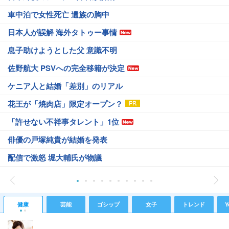
車中泊で女性死亡 遺族の胸中
日本人が誤解 海外タトゥー事情
息子助けようとした父 意識不明
佐野航大 PSVへの完全移籍が決定
ケニア人と結婚「差別」のリアル
花王が「焼肉店」限定オープン？
「許せない不祥事タレント」1位
俳優の戸塚純貴が結婚を発表
配信で激怒 堀大輔氏が物議
健康
芸能
ゴシップ
女子
トレンド
Y