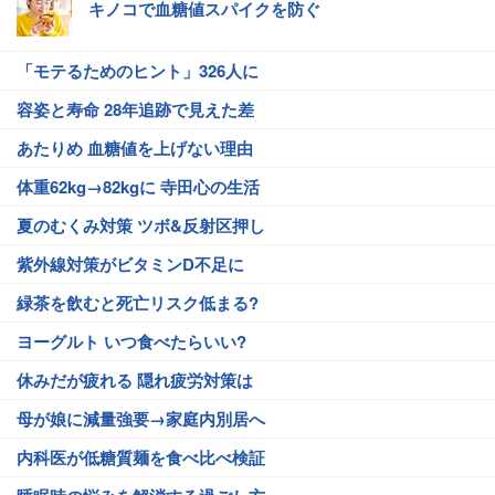
キノコで血糖値スパイクを防ぐ
「モテるためのヒント」326人に
容姿と寿命 28年追跡で見えた差
あたりめ 血糖値を上げない理由
体重62kg→82kgに 寺田心の生活
夏のむくみ対策 ツボ&反射区押し
紫外線対策がビタミンD不足に
緑茶を飲むと死亡リスク低まる?
ヨーグルト いつ食べたらいい?
休みだが疲れる 隠れ疲労対策は
母が娘に減量強要→家庭内別居へ
内科医が低糖質麺を食べ比べ検証