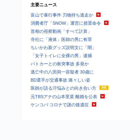
主要ニュース
富山で暴行事件 刃物持ち逃走か
消費者庁「SNOW」運営に措置命令
首相の視察動画「すべて計算」
寺社に「液体」医師の男に有罪
ちいかわ新グッズ説明文に「闇」
「女子トイレに全裸の男」逮捕
パトカーとの衝突事故 多発か
逃亡中の八田與一容疑者 30歳に
BD選手が交通事故 痛々しい姿
医師が語る汗悩みとの向き合い方
元TBSアナの山本里菜 離婚を公表
ケンコバ コロナで謎の後遺症