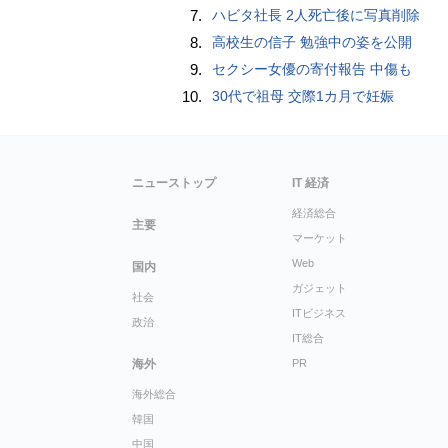
7.
ハビタ社長 2人死亡後に写真削除
8.
高校生の信子 勉強中の姿を公開
9.
セクシー女優の寄付報告 中傷も
10.
30代で祖母 交際1カ月で妊娠
ニューストップ
IT 経済
経済総合
主要
マーケット
Web
国内
ガジェット
社会
ITビジネス
政治
IT総合
海外
PR
海外総合
韓国
中国