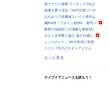
謎マナーに疲弊 ランキング1位は
残暑を乗り切る…50代涼感コーデ
はちみつで血糖値スパイク発生は
麺約4倍「ブタメン超BIG」発売へ
数秒の視線外しが凄惨な事故招く
がんと失明乗り越え 猫が19歳に
シンクのジーン MCU本流に登場
スリコ 7月のイチオシアイテム
もっと見る
ライブドアニュースを読もう！