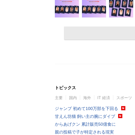
トピックス
主要
国内
海外
IT 経済
スポーツ
ジャンプ 初めて100万部を下回る
甘えん坊猫 飼い主の腕にダイブ
からあげクン 累計販売50億食に
親の投稿で子が特定される現実