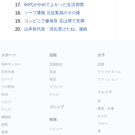
17.
60代がやめてよかった生活習慣
18.
ソープ通報 元従業員のその後
19.
コンビニで爆発音 店は煙で充満
20.
山本前代表「洗礼受けたね」連絡
スポーツ
芸能
女子
海外サッカー
芸能総合
恋愛
日本代表
音楽
ライフスタイル
Jリーグ
韓流
ファッション
プロ野球
グラビア
トレンド
MLB
テレビ
本
ゴルフ
ゴシップ
教育・仕事
テニス
からだ
格闘技
映画
マネー
競馬
レビュー
車
相撲