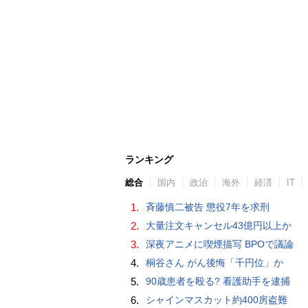
ランキング
総合
国内
政治
海外
経済
IT
1.
斉藤慎二被告 懲役7年を求刑
2.
大量注文キャンセル43億円以上か
3.
深夜アニメに喫煙描写 BPOで議論
4.
桐谷さん がん後悔「千円位」か
5.
90歳患者を殴る? 看護助手を逮捕
6.
シャインマスカット約400房盗難