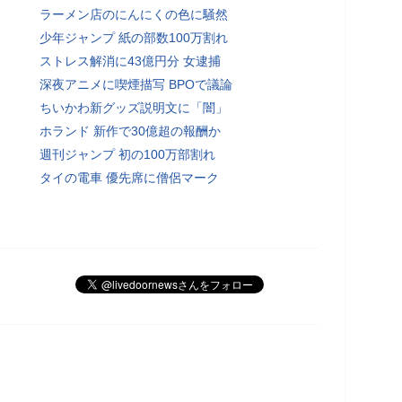
ラーメン店のにんにくの色に騒然
少年ジャンプ 紙の部数100万割れ
ストレス解消に43億円分 女逮捕
深夜アニメに喫煙描写 BPOで議論
ちいかわ新グッズ説明文に「闇」
ホランド 新作で30億超の報酬か
週刊ジャンプ 初の100万部割れ
タイの電車 優先席に僧侶マーク