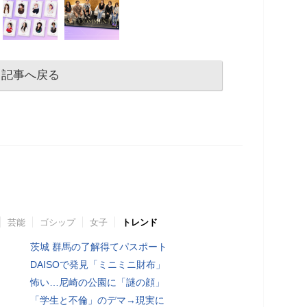
記事へ戻る
芸能
ゴシップ
女子
トレンド
茨城 群馬の了解得てパスポート
DAISOで発見「ミニミニ財布」
怖い…尼崎の公園に「謎の顔」
「学生と不倫」のデマ→現実に