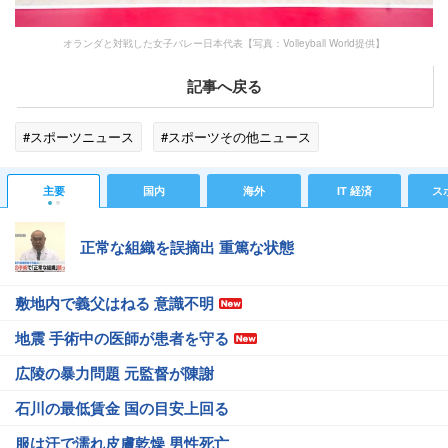
オランダと対戦した女子バレー日本代表【写真：Volleyball World提供】
記事へ戻る
#スポーツニュース
#スポーツその他ニュース
主要
国内
海外
IT 経済
ス
正常な組織を誤摘出 重篤な状態
敷地内で義父はねる 意識不明
地震 手術中の医師が患者を守る
広陵の暴力問題 元監督が陳謝
石川の最低賃金 国の目安上回る
服は汗で濡れ皮膚乾燥 男性死亡