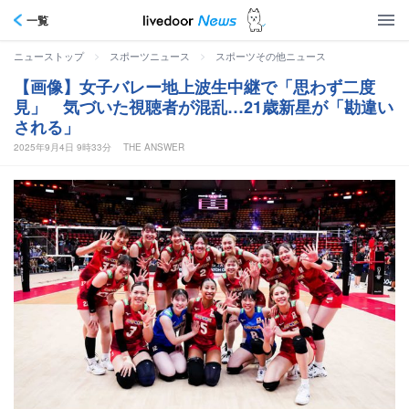
一覧
>
>
ニューストップ
スポーツニュース
スポーツその他ニュース
【画像】女子バレー地上波生中継で「思わず二度
見」 気づいた視聴者が混乱…21歳新星が「勘違い
される」
2025年9月4日 9時33分
THE ANSWER