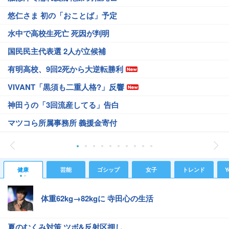
悠仁さま 初の「おことば」予定
水中で高校生死亡 死因が判明
国民民主代表選 2人が立候補
有明高校、9回2死から大逆転勝利
VIVANT「黒須も二重人格?」反響
神田うの「3回流産してる」告白
マツコら所属事務所 義援金寄付
健康
芸能
ゴシップ
女子
トレンド
Y
体重62kg→82kgに 寺田心の生活
夏のむくみ対策 ツボ&反射区押し