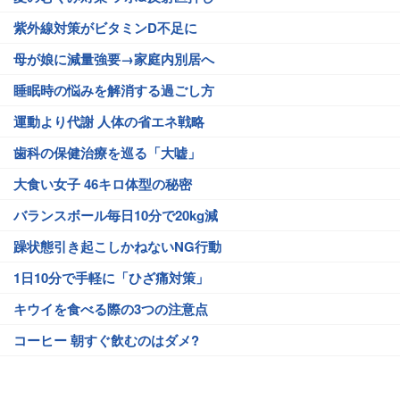
紫外線対策がビタミンD不足に
母が娘に減量強要→家庭内別居へ
睡眠時の悩みを解消する過ごし方
運動より代謝 人体の省エネ戦略
歯科の保健治療を巡る「大嘘」
大食い女子 46キロ体型の秘密
バランスボール毎日10分で20kg減
躁状態引き起こしかねないNG行動
1日10分で手軽に「ひざ痛対策」
キウイを食べる際の3つの注意点
コーヒー 朝すぐ飲むのはダメ?