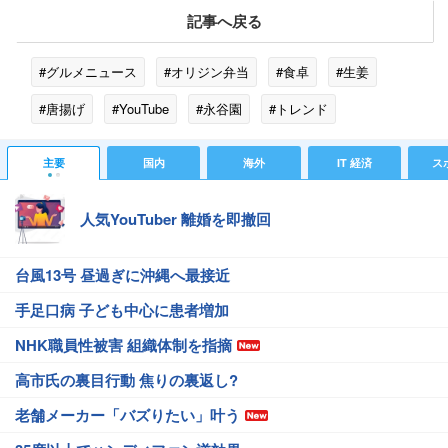
記事へ戻る
#グルメニュース
#オリジン弁当
#食卓
#生姜
#唐揚げ
#YouTube
#永谷園
#トレンド
#注目のグルメ
主要
国内
海外
IT 経済
ス
人気YouTuber 離婚を即撤回
台風13号 昼過ぎに沖縄へ最接近
手足口病 子ども中心に患者増加
NHK職員性被害 組織体制を指摘
高市氏の裏目行動 焦りの裏返し?
老舗メーカー「バズりたい」叶う