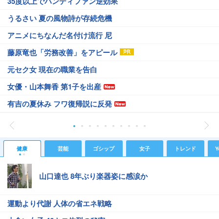
35度以上でハンディファン逆効果
うるさい 夏の風物詩が存続危機
アニメにちなんだ名付け流行 尼
藤原竜也「労務改善」をアピール
元セク女 現在の職業を告白
女優・山本舞香 第1子を出産
有吉の夏休み フワ復帰説に反発
健康
芸能
ゴシップ
女子
トレンド
Y
山口達也 8年ぶり楽器姿に感涙か
運動より代謝 人体の省エネ戦略