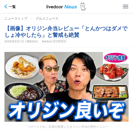
一覧
>
ニューストップ
グルメニュース
【画像】オリジン弁当レビュー「とんかつはダメで
しょ冷やしたら」と警戒も絶賛
2025年9月1日 18時29分
livedoor ECHOES
「リピートだわ」氏原が絶賛したオリジン弁当の意外メニュー