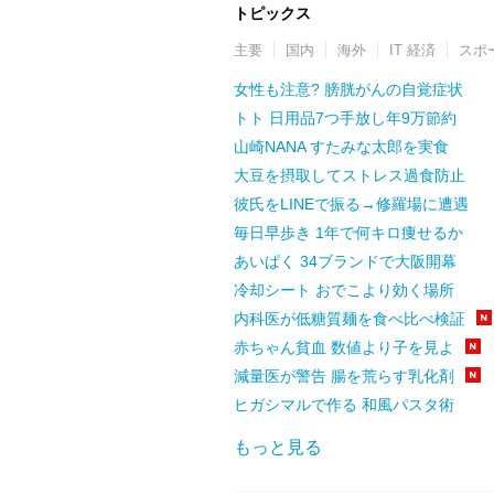
トピックス
主要
国内
海外
IT 経済
スポ
女性も注意? 膀胱がんの自覚症状
トト 日用品7つ手放し年9万節約
山崎NANA すたみな太郎を実食
大豆を摂取してストレス過食防止
彼氏をLINEで振る→修羅場に遭遇
毎日早歩き 1年で何キロ痩せるか
あいぱく 34ブランドで大阪開幕
冷却シート おでこより効く場所
内科医が低糖質麺を食べ比べ検証
赤ちゃん貧血 数値より子を見よ
減量医が警告 腸を荒らす乳化剤
ヒガシマルで作る 和風パスタ術
もっと見る