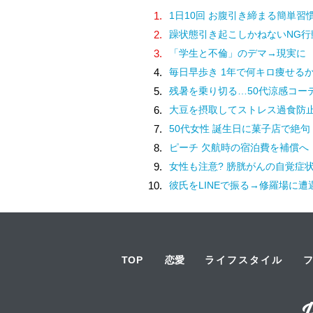
1.
1日10回 お腹引き締まる簡単習
2.
躁状態引き起こしかねないNG行
3.
「学生と不倫」のデマ→現実に
4.
毎日早歩き 1年で何キロ痩せる
5.
残暑を乗り切る…50代涼感コー
6.
大豆を摂取してストレス過食防
7.
50代女性 誕生日に菓子店で絶句
8.
ピーチ 欠航時の宿泊費を補償へ
9.
女性も注意? 膀胱がんの自覚症
10.
彼氏をLINEで振る→修羅場に遭
TOP
恋愛
ライフスタイル