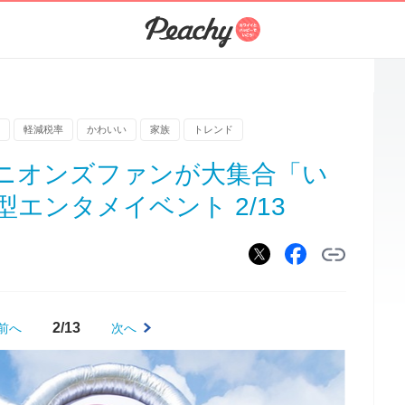
軽減税率
かわいい
家族
トレンド
ニオンズファンが大集合「い
エンタメイベント 2/13
2/13
前へ
次へ