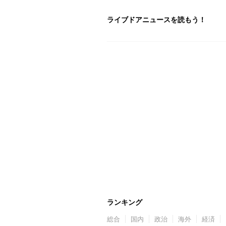
ライブドアニュースを読もう！
ランキング
総合
国内
政治
海外
経済