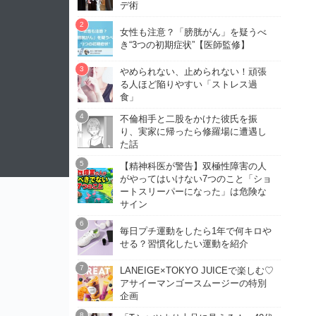
デ術
女性も注意？「膀胱がん」を疑うべ
き“3つの初期症状”【医師監修】
やめられない、止められない！頑張
る人ほど陥りやすい「ストレス過
食」
不倫相手と二股をかけた彼氏を振
り、実家に帰ったら修羅場に遭遇し
た話
【精神科医が警告】双極性障害の人
がやってはいけない7つのこと「ショ
ートスリーパーになった」は危険な
サイン
毎日プチ運動をしたら1年で何キロや
せる？習慣化したい運動を紹介
LANEIGE×TOKYO JUICEで楽しむ♡
アサイーマンゴースムージーの特別
企画