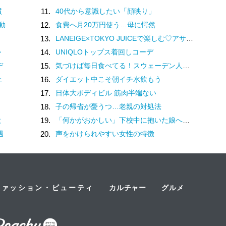
慣
11.
40代から意識したい「顔映り」
動
12.
食費へ月20万円使う…母に愕然
13.
LANEIGE×TOKYO JUICEで楽しむ♡アサイーマンゴースムージーの特別企画
か
14.
UNIQLOトップス着回しコーデ
デ
15.
気づけば毎日食べてる！スウェーデン人漫画家がリピートし続ける日本の定番食
止
16.
ダイエット中こそ朝イチ水飲もう
17.
日体大ボディビル 筋肉半端ない
18.
子の帰省が憂うつ…老親の対処法
状
19.
「何かがおかしい」下校中に抱いた娘への「違和感」。母は学校へ電話するも…／家族全員でいじめと戦うということ。（2）
遇
20.
声をかけられやすい女性の特徴
ファッション・ビューティ
カルチャー
グルメ