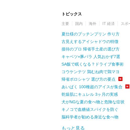
トピックス
主要
国内
海外
IT 経済
スポ
夏仕様のプッチンプリン 作り方
古見えするアイシャドウの特徴
接待のプロ 帰省手土産の選び方
キャベツ×豚バラ 人気おかず7選
SA飯で眠くなる？ドライブ食事術
コウケンテツ 鶏むね肉で鶏マヨ
帰省ポロシャツ 選び方の要点
あいぱく 100種超のアイスが集合
乾燥肌にキュレル 3ヶ月の実感
犬がNGな夏の食べ物と危険な症状
キノコで血糖値スパイクを防ぐ
脳科学者が勧める身近な食べ物
もっと見る