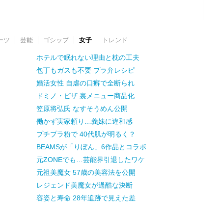
ーツ
芸能
ゴシップ
女子
トレンド
ホテルで眠れない理由と枕の工夫
包丁もガスも不要 プラ弁レシピ
婚活女性 自虐の口癖で全断られ
ドミノ・ピザ 裏メニュー商品化
笠原将弘氏 なすそうめん公開
働かず実家頼り…義妹に違和感
プチプラ粉で 40代肌が明るく？
BEAMSが「りぼん」6作品とコラボ
元ZONEでも…芸能界引退したワケ
元祖美魔女 57歳の美容法を公開
レジェンド美魔女が過酷な決断
容姿と寿命 28年追跡で見えた差