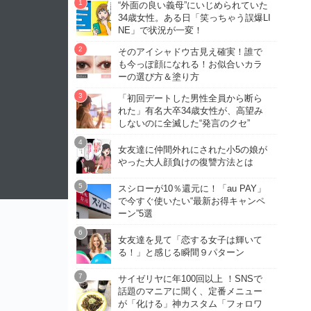
“外面の良い義母”にいじめられていた
34歳女性。ある日「笑っちゃう誤爆LI
NE」で状況が一変！
そのアイシャドウ古見え確実！誰で
も今っぽ顔になれる！お似合いカラ
ーの選び方＆塗り方
「初回デートした男性全員から断ら
れた」有名大卒34歳女性が、高望み
しないのに全滅した“発言のクセ”
女友達に仲間外れにされた小5の娘が
やった大人顔負けの復讐方法とは
スシローが10％還元に！「au PAY」
で今すぐ使いたい“最新お得キャンペ
ーン”5選
女友達を見て「恋する女子は輝いて
る！」と感じる瞬間９パターン
サイゼリヤに年100回以上 ！SNSで
話題のマニアに聞く、定番メニュー
が「化ける」神カスタム「フォロワ