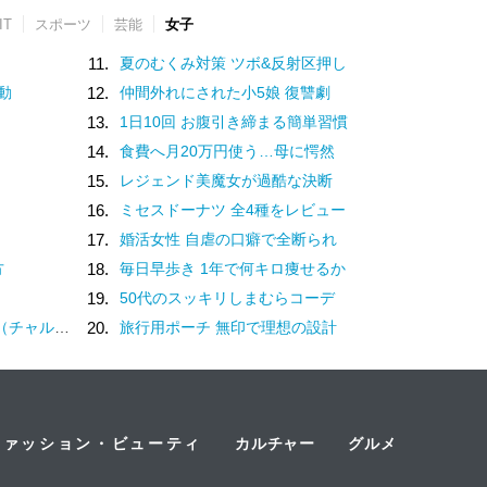
IT
スポーツ
芸能
女子
11.
夏のむくみ対策 ツボ&反射区押し
動
12.
仲間外れにされた小5娘 復讐劇
13.
1日10回 お腹引き締まる簡単習慣
14.
食費へ月20万円使う…母に愕然
15.
レジェンド美魔女が過酷な決断
16.
ミセスドーナツ 全4種をレビュー
17.
婚活女性 自虐の口癖で全断られ
方
18.
毎日早歩き 1年で何キロ痩せるか
19.
50代のスッキリしまむらコーデ
？褒め言葉です♡
20.
旅行用ポーチ 無印で理想の設計
ファッション・ビューティ
カルチャー
グルメ