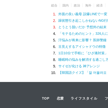
総合
国内
政治
海外
経済
1.
外面の良い義母 誤爆LINEで一変
2.
躁状態引き起こしかねないNG行
3.
とうとう脱いだか 予想外の結末
4.
「モテるためのヒント」326人に
5.
汗悩みが将来に影響？ 医師警鐘
6.
古見えするアイシャドウの特徴
7.
1日10分で手軽に「ひざ痛対策」
8.
睡眠時の悩みを解消する過ごし
9.
サイゼが化ける 神アレンジ
10.
【韓国語クイズ】「잘 어울려요（チャル オウルリョヨ）」の意味は
TOP
恋愛
ライフスタイル