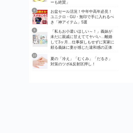
ーも絶賛」
お盆セール活況！中年中高年必見！
ユニクロ・GU・無印で手に入れるべ
き「神アイテム」5選
「私もお小遣いほしい～！」義妹が
未だに親戚に甘えててヤバい…離婚
して3ヶ月…仕事探しもせずに実家に
頼る義妹に妻が感じた違和感の正体
夏の「冷え」「むくみ」「だるさ」
対策のツボ&反射区押し！