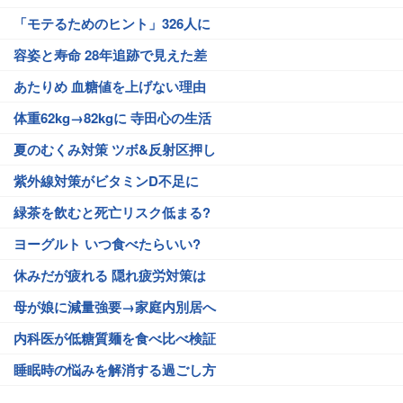
「モテるためのヒント」326人に
容姿と寿命 28年追跡で見えた差
あたりめ 血糖値を上げない理由
体重62kg→82kgに 寺田心の生活
夏のむくみ対策 ツボ&反射区押し
紫外線対策がビタミンD不足に
緑茶を飲むと死亡リスク低まる?
ヨーグルト いつ食べたらいい?
休みだが疲れる 隠れ疲労対策は
母が娘に減量強要→家庭内別居へ
内科医が低糖質麺を食べ比べ検証
睡眠時の悩みを解消する過ごし方