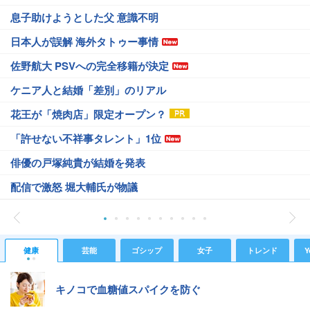
息子助けようとした父 意識不明
日本人が誤解 海外タトゥー事情
佐野航大 PSVへの完全移籍が決定
ケニア人と結婚「差別」のリアル
花王が「焼肉店」限定オープン？
「許せない不祥事タレント」1位
俳優の戸塚純貴が結婚を発表
配信で激怒 堀大輔氏が物議
健康
芸能
ゴシップ
女子
トレンド
Y
キノコで血糖値スパイクを防ぐ