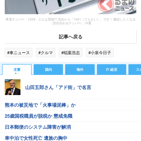
希望ナンバー「1029」どんな意味!? 読めたら「1031（てんさい）」です！ 解読したくなる
「語呂合わせナンバー」10選
記事へ戻る
#車ニュース
#クルマ
#稲葉浩志
#小泉今日子
主要
国内
海外
IT 経済
ス
山田五郎さん「アド街」で名言
熊本の被災地で「火事場泥棒」か
25歳国税職員が脱税か 懲戒免職
日本郵便のシステム障害が解消
車中泊で女性死亡 遺族の胸中