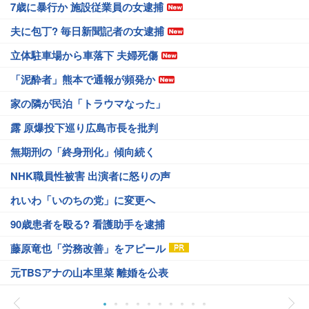
7歳に暴行か 施設従業員の女逮捕
夫に包丁? 毎日新聞記者の女逮捕
立体駐車場から車落下 夫婦死傷
「泥酔者」熊本で通報が頻発か
家の隣が民泊「トラウマなった」
露 原爆投下巡り広島市長を批判
無期刑の「終身刑化」傾向続く
NHK職員性被害 出演者に怒りの声
れいわ「いのちの党」に変更へ
90歳患者を殴る? 看護助手を逮捕
藤原竜也「労務改善」をアピール
元TBSアナの山本里菜 離婚を公表