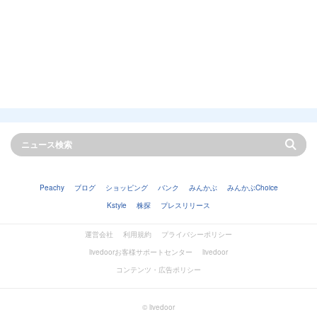
Peachy
ブログ
ショッピング
バンク
みんかぶ
みんかぶChoice
Kstyle
株探
プレスリリース
運営会社
利用規約
プライバシーポリシー
livedoorお客様サポートセンター
livedoor
コンテンツ・広告ポリシー
© livedoor