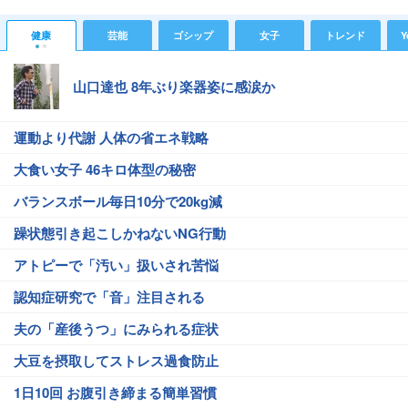
健康
芸能
ゴシップ
女子
トレンド
Y
山口達也 8年ぶり楽器姿に感涙か
運動より代謝 人体の省エネ戦略
大食い女子 46キロ体型の秘密
バランスボール毎日10分で20kg減
躁状態引き起こしかねないNG行動
アトピーで「汚い」扱いされ苦悩
認知症研究で「音」注目される
夫の「産後うつ」にみられる症状
大豆を摂取してストレス過食防止
1日10回 お腹引き締まる簡単習慣