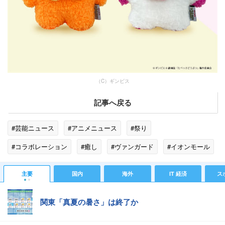
（C）ギンビス
記事へ戻る
#芸能ニュース
#アニメニュース
#祭り
#コラボレーション
#癒し
#ヴァンガード
#イオンモール
#アウトレット
#ヴィレッジヴァンガード
#ぬいぐるみ
主要
国内
海外
IT 経済
ス
#富山県
#SNS
#愛知県
#大阪府
#お菓子
関東「真夏の暑さ」は終了か
#北海道
#イオン