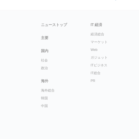
ニューストップ
IT 経済
経済総合
主要
マーケット
Web
国内
ガジェット
社会
ITビジネス
政治
IT総合
海外
PR
海外総合
韓国
中国