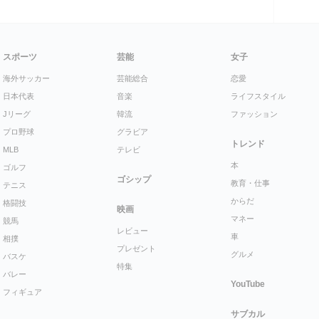
スポーツ
芸能
女子
海外サッカー
芸能総合
恋愛
日本代表
音楽
ライフスタイル
Jリーグ
韓流
ファッション
プロ野球
グラビア
トレンド
MLB
テレビ
本
ゴルフ
ゴシップ
教育・仕事
テニス
からだ
格闘技
映画
マネー
競馬
レビュー
車
相撲
プレゼント
グルメ
バスケ
特集
バレー
YouTube
フィギュア
サブカル