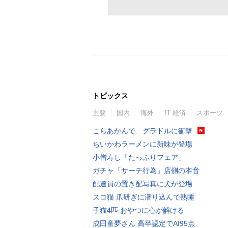
トピックス
主要
国内
海外
IT 経済
スポーツ
こらあかんで…グラドルに衝撃
ちいかわラーメンに新味が登場
小僧寿し「たっぷりフェア」
ガチャ「サーチ行為」店側の本音
配達員の置き配写真に犬が登場
スコ猫 爪研ぎに潜り込んで熟睡
子猫4匹 おやつに心が解ける
成田童夢さん 高卒認定でAI95点