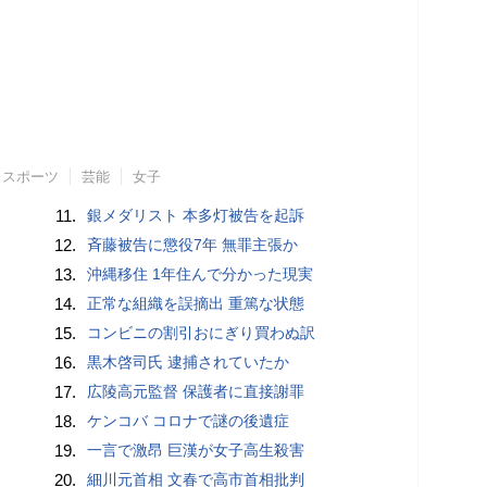
スポーツ
芸能
女子
11.
銀メダリスト 本多灯被告を起訴
12.
斉藤被告に懲役7年 無罪主張か
13.
沖縄移住 1年住んで分かった現実
14.
正常な組織を誤摘出 重篤な状態
15.
コンビニの割引おにぎり買わぬ訳
16.
黒木啓司氏 逮捕されていたか
17.
広陵高元監督 保護者に直接謝罪
18.
ケンコバ コロナで謎の後遺症
19.
一言で激昂 巨漢が女子高生殺害
20.
細川元首相 文春で高市首相批判