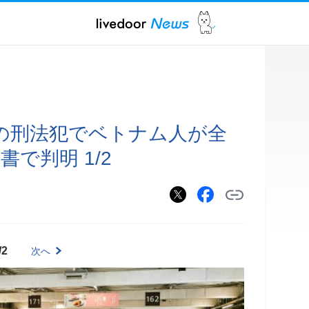
の刑法犯でベトナム人が全
書で判明 1/2
/2
次へ