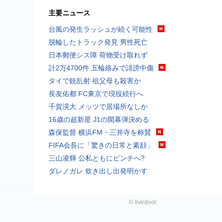
主要ニュース
台風の発生ラッシュが続く可能性
脱輪したトラック発見 男性死亡
日本郵便シス障 荷物受け取れず
計2万4700件 五輪絡みで誹謗中傷
タイで銃乱射 祖父母も殺害か
長友佑都 FC東京で現役続行へ
千賀滉大 メッツで居場所なしか
16歳の超新星 J1の開幕弾決める
森保監督 横浜FM・三井寺を称賛
FIFA会長に「驚きの日常と素顔」
三山凌輝 公私ともにピンチへ?
ダレノガレ 炊き出し出発明かす
©
livedoor