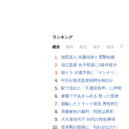
ランキング
総合
国内
政治
海外
経済
IT
1.
池田直人 佐藤佳奈と電撃結婚
2.
須江監督 女子部員に3条件提示
3.
朝ドラ 次週予告に「ゲンナリ」
4.
中日が新庄監督招聘を検討か
5.
駅で流れた「不適切音声」に声明
6.
被爆で子あきらめる 怒った医者
7.
脱輪したトラック発見 男性死亡
8.
斉藤被告の裁判「同意は異常」
9.
大久保佳代子 50代の性欲事情
10.
堂本剛の投稿に「匂わせなの?」