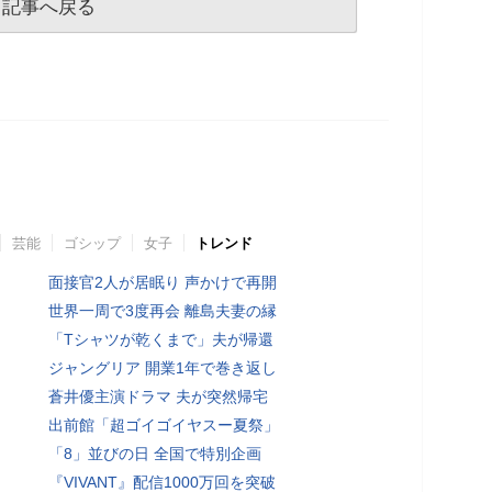
記事へ戻る
芸能
ゴシップ
女子
トレンド
面接官2人が居眠り 声かけで再開
世界一周で3度再会 離島夫妻の縁
「Tシャツが乾くまで」夫が帰還
ジャングリア 開業1年で巻き返し
蒼井優主演ドラマ 夫が突然帰宅
出前館「超ゴイゴイヤスー夏祭」
「8」並びの日 全国で特別企画
『VIVANT』配信1000万回を突破