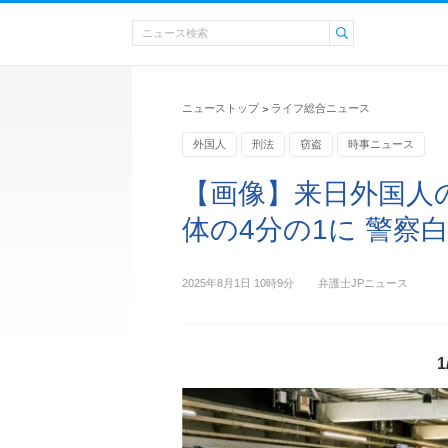
ニューストップ
ライフ総合ニュース
>
外国人
刑法
窃盗
時事ニュース
【画像】来日外国人
体の4分の1に 警察白
2025年8月1日 10時9分
弁護士JPニュース
1