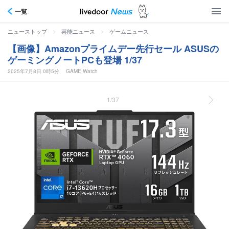
一覧
>
>
ニューストップ
芸能ニュース
ゲームニュース
【画像】Amazonプライムデー先行セール ASUSの
ゲーミングノートPCも登場 1/37
2025年7月8日 0時5分
GAME Watch
1/37