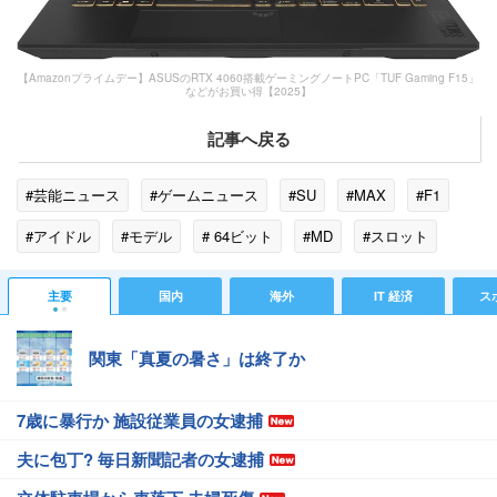
【Amazonプライムデー】ASUSのRTX 4060搭載ゲーミングノートPC「TUF Gaming F15」
などがお買い得【2025】
記事へ戻る
#芸能ニュース
#ゲームニュース
#SU
#MAX
#F1
#アイドル
#モデル
# 64ビット
#MD
#スロット
#Core i7
#GPU
#R4
#プロセッサ
#FX
主要
国内
海外
IT 経済
ス
#タッチパッド
#PCI
関東「真夏の暑さ」は終了か
7歳に暴行か 施設従業員の女逮捕
夫に包丁? 毎日新聞記者の女逮捕