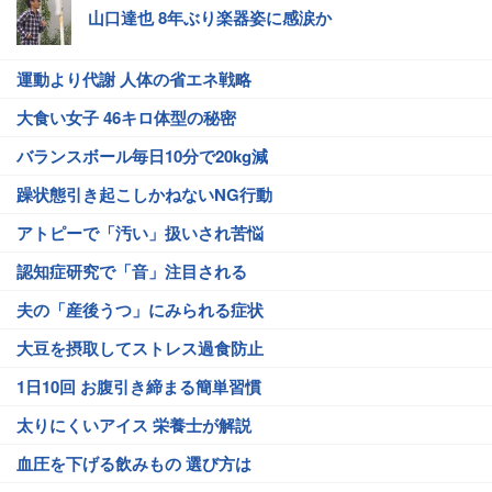
山口達也 8年ぶり楽器姿に感涙か
運動より代謝 人体の省エネ戦略
大食い女子 46キロ体型の秘密
バランスボール毎日10分で20kg減
躁状態引き起こしかねないNG行動
アトピーで「汚い」扱いされ苦悩
認知症研究で「音」注目される
夫の「産後うつ」にみられる症状
大豆を摂取してストレス過食防止
1日10回 お腹引き締まる簡単習慣
太りにくいアイス 栄養士が解説
血圧を下げる飲みもの 選び方は