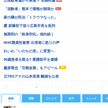
立体駐車場から車落下 夫婦死傷
「泥酔者」熊本で通報が頻発か
家の隣が民泊「トラウマなった」
露 原爆投下巡り広島市長を批判
無期刑の「終身刑化」傾向続く
NHK職員性被害 出演者に怒りの声
れいわ「いのちの党」に変更へ
90歳患者を殴る? 看護助手を逮捕
藤原竜也「労務改善」をアピール
元TBSアナの山本里菜 離婚を公表
健康
芸能
ゴシップ
女子
トレンド
Y