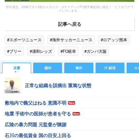
田中達也、33歳でタイ3部カスタムズ・ユナイテッドFC選手兼監督に就任！「とてもワクワ
クしています」
記事へ戻る
#スポーツニュース
#海外サッカーニュース
#ロアッソ熊本
#ブリー
#浦和レッズ
#FC岐阜
#ガンバ大阪
#田中達也
#SNS
#大分トリニータ
#アビスパ福岡
主要
国内
海外
IT 経済
ス
#スポーツニュース・トピックス
正常な組織を誤摘出 重篤な状態
敷地内で義父はねる 意識不明
地震 手術中の医師が患者を守る
広陵の暴力問題 元監督が陳謝
石川の最低賃金 国の目安上回る