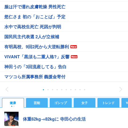
服は汗で濡れ皮膚乾燥 男性死亡
悠仁さま 初の「おことば」予定
水中で高校生死亡 死因が判明
国民民主代表選 2人が立候補
有明高校、9回2死から大逆転勝利
VIVANT「黒須も二重人格?」反響
神田うの「3回流産してる」告白
マツコら所属事務所 義援金寄付
健康
芸能
ゴシップ
女子
トレンド
Y
体重62kg→82kgに 寺田心の生活