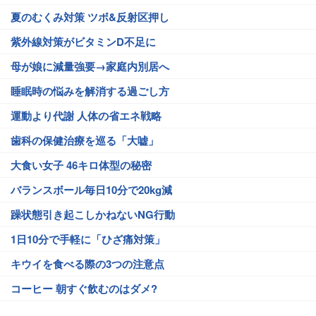
夏のむくみ対策 ツボ&反射区押し
紫外線対策がビタミンD不足に
母が娘に減量強要→家庭内別居へ
睡眠時の悩みを解消する過ごし方
運動より代謝 人体の省エネ戦略
歯科の保健治療を巡る「大嘘」
大食い女子 46キロ体型の秘密
バランスボール毎日10分で20kg減
躁状態引き起こしかねないNG行動
1日10分で手軽に「ひざ痛対策」
キウイを食べる際の3つの注意点
コーヒー 朝すぐ飲むのはダメ?