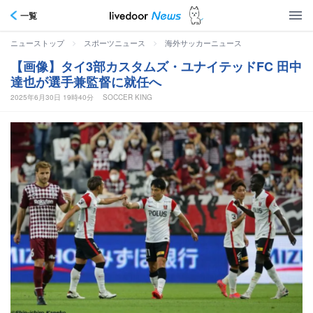
一覧
>
>
ニューストップ
スポーツニュース
海外サッカーニュース
【画像】タイ3部カスタムズ・ユナイテッドFC 田中
達也が選手兼監督に就任へ
2025年6月30日 19時40分
SOCCER KING