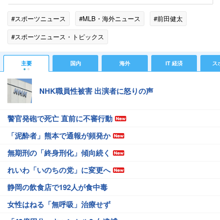
#スポーツニュース
#MLB・海外ニュース
#前田健太
#スポーツニュース・トピックス
主要
国内
海外
IT 経済
ス
NHK職員性被害 出演者に怒りの声
警官発砲で死亡 直前に不審行動
「泥酔者」熊本で通報が頻発か
無期刑の「終身刑化」傾向続く
れいわ「いのちの党」に変更へ
静岡の飲食店で192人が食中毒
女性はねる「無呼吸」治療せず