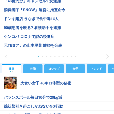
「43億円分」キャンセル? 女逮捕
消費者庁「SNOW」運営に措置命令
ドンキ露店 うなぎで食中毒14人
90歳患者を殴る? 看護助手を逮捕
ケンコバ コロナで謎の後遺症
元TBSアナの山本里菜 離婚を公表
健康
芸能
ゴシップ
女子
トレンド
Y
大食い女子 46キロ体型の秘密
バランスボール毎日10分で20kg減
躁状態引き起こしかねないNG行動