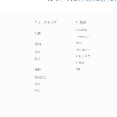
ニューストップ
IT 経済
経済総合
主要
マーケット
Web
国内
ガジェット
社会
ITビジネス
政治
IT総合
海外
PR
海外総合
韓国
中国