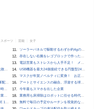
スポーツ
芸能
女子
11.
ソーラーパネルで駆動するわずか約4gの超軽量ドローン「CoulombFly」
12.
存在しない右腕をレゴブロックで作った少年ビルダーが登場
13.
電話営業もストレスから人手不足！ メンタルに心配ない会話AI 「Sakura TALK」が営業電話をかける時代がくる
買い方
14.
USB機器を最大24個接続できる円盤型24ポートUSBハブが登場
15.
マスクが年賀ノベルティに変身！ お正月特別パッケージの注文受付開始
クッカー
16.
アートとサイエンスの融合。浮遊する球体インテリア「Buda Ball(ブダボール)」
いため
17.
今年最もスマホを出した企業
pace」
18.
業務用も床掃除はロボットに任せる時代が本格到来 ビルメンヒューマンフェア ＆ クリーンEXPO 2018
4万円前後
19.
無料で毎日の予定やルーチンを視覚的なブロック配置で把握しNextCloud・WebDAV・Obsidianなどで同期＆AI連携・歩数記録・専用Androidアプリ・StreamDeckの双方向完全連携も可能な「dayGLANCE」、アカウント登録不要でセルフホストも可能
ダプタ
20.
ワールドカップの違法配信を取り締まる「オペレーション・オフサイド」は成功を収めたがドメイン押収の限界を浮き彫りにしたと映画協会が指摘