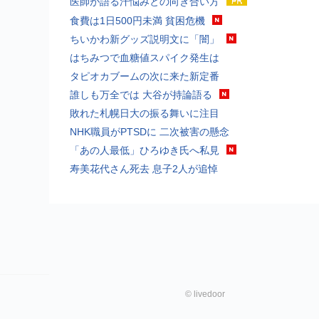
医師が語る汗悩みとの向き合い方
食費は1日500円未満 貧困危機
ちいかわ新グッズ説明文に「闇」
はちみつで血糖値スパイク発生は
タピオカブームの次に来た新定番
誰しも万全では 大谷が持論語る
敗れた札幌日大の振る舞いに注目
NHK職員がPTSDに 二次被害の懸念
「あの人最低」ひろゆき氏へ私見
寿美花代さん死去 息子2人が追悼
©
livedoor