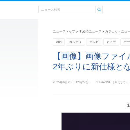
ニューストップ
IT 経済ニュース
ガジェットニュ
>
>
Ado
カルディ
テレビ
カメラ
デー
デコ
【画像】画像ファイ
2年ぶりに新仕様となる
2025年6月26日 12時27分
GIGAZINE（ギガジン
1