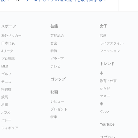
スポーツ
芸能
女子
海外サッカー
芸能総合
恋愛
日本代表
音楽
ライフスタイル
Jリーグ
韓流
ファッション
プロ野球
グラビア
トレンド
MLB
テレビ
本
ゴルフ
ゴシップ
教育・仕事
テニス
からだ
格闘技
映画
マネー
競馬
レビュー
車
相撲
プレゼント
グルメ
バスケ
特集
バレー
YouTube
フィギュア
サブカル