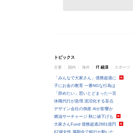
トピックス
主要
国内
海外
IT 経済
スポーツ
「みんなで大家さん」債務超過に
子にお金の教育 一番NGな行為は
「辞めたい」思いとどまった一言
休職代行が急増 泥沼化する盲点
デザイン会社の倒産 AIが影響か
燃油サーチャージ 秋に値下げも
大家さんFund 債務超過2881億円
67歳女性 満期金で銀行が動いた