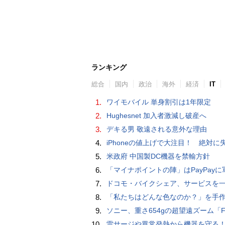
ランキング
総合
国内
政治
海外
経済
IT
1.
ワイモバイル 単身割引は1年限定
2.
Hughesnet 加入者激減し破産へ
3.
デキる男 敬遠される意外な理由
4.
iPhoneの値上げで大注目！ 絶対に失敗しない「中古スマホ」の売り方＆
5.
米政府 中国製DC機器を禁輸方針
6.
「マイナポイントの陣」はPayPayに軍配！ 燻製できちゃう鍋、グラスドーム
7.
ドコモ・バイクシェア、サービスを一時停止 不具合の復旧が見通せな
8.
「私たちはどんな色なのか？」を手作業でデータ分析して人間の肌の色を表現する新しい色空間を構築した「Inclusive Color S
9.
ソニー、重さ654gの超望遠ズーム「FE 100-400mm F5.6-8 OSS」 実売1
10.
雷サージや異常発熱から機器を守る！抜け止め仕様の3P-2P変換ア