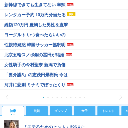
新幹線できても生きてない 辛辣
レンタカー予約 10万円分当たる
総額120万円 豊胸した男性を直撃
ヨーグルト いつ食べたらいいの
性接待疑惑 韓国サッカー協釈明
北京五輪スノボ銅の冨田が結婚
女性騎手の今村聖奈 新潟で負傷
「要介護5」の志茂田景樹氏 今は
河井に悲劇 ミナミでぼったくり
健康
芸能
ゴシップ
女子
トレンド
Y
「モテるためのヒント」326人に