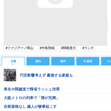
インテル戦でクラブW杯敗退が決まった浦和【写真：ロイター】
記事へ戻る
#スポーツニュース
#サッカーニュース
#マルテ
#ファジアーノ岡山
#中島翔哉
#関根貴大
#ランチ
#イベント
#人材
#外国人
#アメリカ
#フィット
主要
国内
海外
IT 経済
ス
#サイドバック
#エリート
#ワールドカップ
#浦和レッズ
円安影響考えず 豪遊する家庭も
#原口元気
東名や関越道で帰省ラッシュ渋滞
大阪メトロの列車で「煙が充満」
在留資格なし 越人が惨事起こす