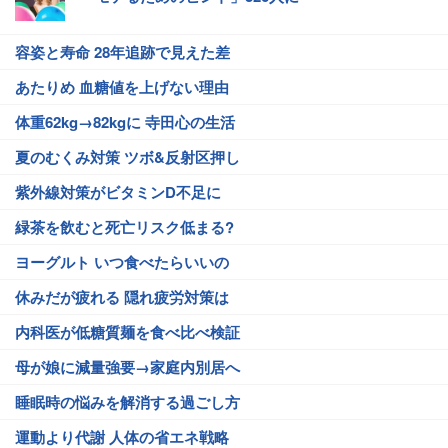
容姿と寿命 28年追跡で見えた差
あたりめ 血糖値を上げない理由
体重62kg→82kgに 寺田心の生活
夏のむくみ対策 ツボ&反射区押し
紫外線対策がビタミンD不足に
緑茶を飲むと死亡リスク低まる?
ヨーグルト いつ食べたらいいの
休みだが疲れる 隠れ疲労対策は
内科医が低糖質麺を食べ比べ検証
母が娘に減量強要→家庭内別居へ
睡眠時の悩みを解消する過ごし方
運動より代謝 人体の省エネ戦略