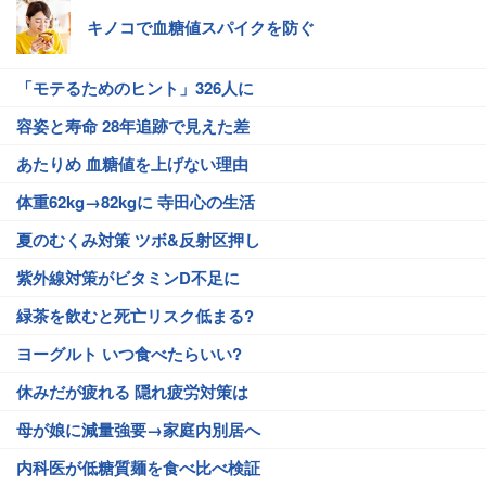
キノコで血糖値スパイクを防ぐ
「モテるためのヒント」326人に
容姿と寿命 28年追跡で見えた差
あたりめ 血糖値を上げない理由
体重62kg→82kgに 寺田心の生活
夏のむくみ対策 ツボ&反射区押し
紫外線対策がビタミンD不足に
緑茶を飲むと死亡リスク低まる?
ヨーグルト いつ食べたらいい?
休みだが疲れる 隠れ疲労対策は
母が娘に減量強要→家庭内別居へ
内科医が低糖質麺を食べ比べ検証