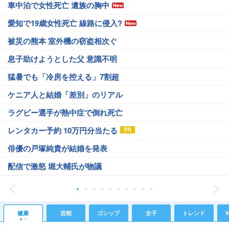
車中泊で女性死亡 遺族の胸中
愛知で19歳女性死亡 線路に侵入?
被災の熊本 室外機の窃盗相次ぐ
息子助けようとした父 意識不明
猛暑でも「冷房を控える」7割超
ケニア人と結婚「差別」のリアル
ラグビー選手が熱中症で倒れ死亡
レンタカー予約 10万円分当たる
俳優の戸塚純貴が結婚を発表
配信で激怒 堀大輔氏が物議
健康
芸能
ゴシップ
女子
トレンド
Y