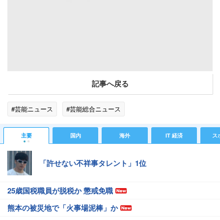
松岡昌宏「いじめられっ子だったから」“元ヤン”に見られる理由を告白
記事へ戻る
#芸能ニュース
#芸能総合ニュース
主要
国内
海外
IT 経済
ス
「許せない不祥事タレント」1位
25歳国税職員が脱税か 懲戒免職
熊本の被災地で「火事場泥棒」か