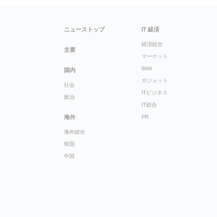
ニューストップ
IT 経済
経済総合
主要
マーケット
Web
国内
ガジェット
社会
ITビジネス
政治
IT総合
海外
PR
海外総合
韓国
中国