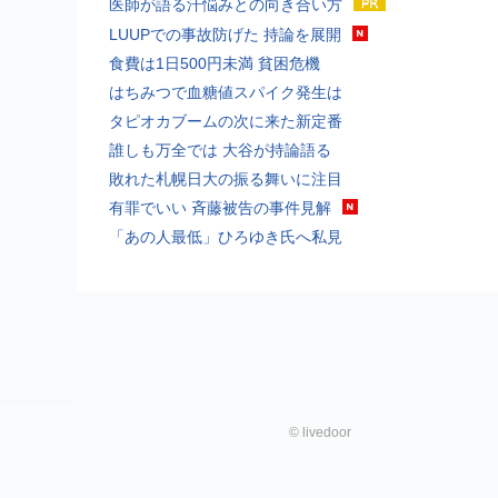
医師が語る汗悩みとの向き合い方
LUUPでの事故防げた 持論を展開
食費は1日500円未満 貧困危機
はちみつで血糖値スパイク発生は
タピオカブームの次に来た新定番
誰しも万全では 大谷が持論語る
敗れた札幌日大の振る舞いに注目
有罪でいい 斉藤被告の事件見解
「あの人最低」ひろゆき氏へ私見
©
livedoor