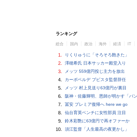
ランキング
総合
国内
政治
海外
経済
IT
1.
りくりゅうに「そろそろ飽きた」
2.
澤穂希氏 日本サッカー殿堂入り
3.
メッツ 559億円投じ主力を放出
4.
カーボベルデ ブビスタ監督辞任
5.
メッツ 村上見送り63億円が裏目
6.
阪神・佐藤輝明、恩師が明かす「バント拒否でホームラン」の“やんちゃ坊主
7.
冨安 プレミア復帰へ here we go
8.
仙台育英ベンチに女性部員 注目
9.
鈴木彩艶に63億円で再オファーか
10.
須江監督「人生最高の夜更かし」