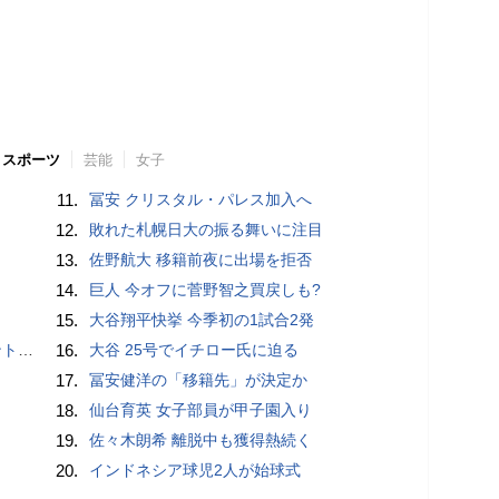
スポーツ
芸能
女子
11.
冨安 クリスタル・パレス加入へ
12.
敗れた札幌日大の振る舞いに注目
13.
佐野航大 移籍前夜に出場を拒否
14.
巨人 今オフに菅野智之買戻しも?
15.
大谷翔平快挙 今季初の1試合2発
”時代
16.
大谷 25号でイチロー氏に迫る
17.
冨安健洋の「移籍先」が決定か
18.
仙台育英 女子部員が甲子園入り
19.
佐々木朗希 離脱中も獲得熱続く
20.
インドネシア球児2人が始球式