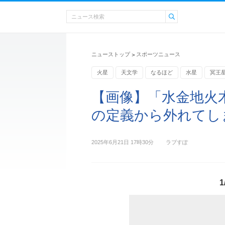
ニューストップ
スポーツニュース
>
火星
天文学
なるほど
水星
冥王
【画像】「水金地火
の定義から外れてしま
2025年6月21日 17時30分
ラブすぽ
1