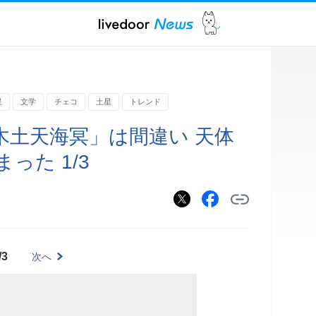
星
文学
チェコ
土星
トレンド
木土天海冥」は間違い 天体
った 1/3
/3
次へ