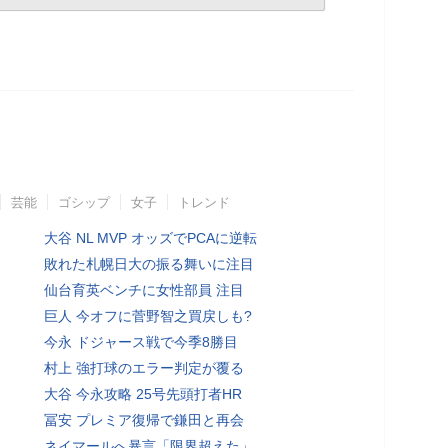
芸能
ゴシップ
女子
トレンド
大谷 NL MVP オッズでPCAに逆転
敗れた札幌日大の振る舞いに注目
仙台育英ベンチに女性部員 注目
巨人 今オフに菅野智之買戻しも?
今永 ドジャース戦で今季8勝目
村上 強打球のエラー判定が覆る
大谷 今永攻略 25号先頭打者HR
冨安 プレミア復帰で鎌田と再会
ネイマールへ暴言「限界超えた」