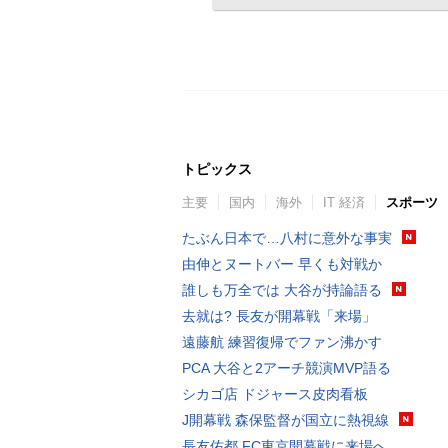
トピックス
主要
国内
海外
IT 経済
スポーツ
たぶん日本で…八村に意外な事実
由伸とヌートバー 早くも対戦か
誰しも万全では 大谷が持論語る
去就は? 長友が開幕戦「来場」
遠藤航 練習復帰でファン沸かす
PCA 大谷と2アーチ競演MVP語る
シカゴ店 ドジャース皮肉看板
J開幕戦 森保監督が国立に熱視線
長友佑都 FC東京開幕戦に来場へ