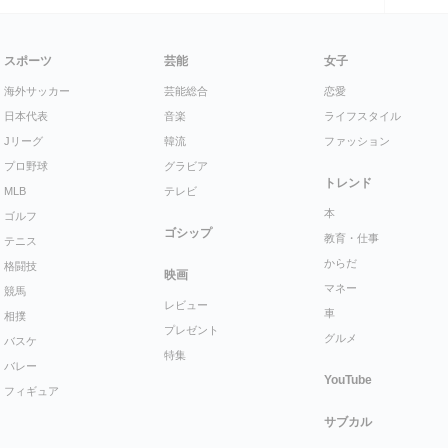
スポーツ
芸能
女子
海外サッカー
芸能総合
恋愛
日本代表
音楽
ライフスタイル
Jリーグ
韓流
ファッション
プロ野球
グラビア
トレンド
MLB
テレビ
本
ゴルフ
ゴシップ
教育・仕事
テニス
からだ
格闘技
映画
マネー
競馬
レビュー
車
相撲
プレゼント
グルメ
バスケ
特集
バレー
YouTube
フィギュア
サブカル