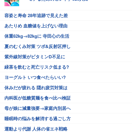
容姿と寿命 28年追跡で見えた差
あたりめ 血糖値を上げない理由
体重62kg→82kgに 寺田心の生活
夏のむくみ対策 ツボ&反射区押し
紫外線対策がビタミンD不足に
緑茶を飲むと死亡リスク低まる?
ヨーグルト いつ食べたらいい?
休みだが疲れる 隠れ疲労対策は
内科医が低糖質麺を食べ比べ検証
母が娘に減量強要→家庭内別居へ
睡眠時の悩みを解消する過ごし方
運動より代謝 人体の省エネ戦略