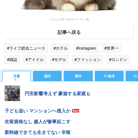
こちらを見つめるバーマン猫
記事へ戻る
#ライフ総合ニュース
#ホテル
#Instagram
#世界一
#雑誌
#アイドル
#モデル
#ファッション
#ロンドン
#家政婦
#家族
#ボランティア
#ペット
主要
国内
海外
IT 経済
ス
#ベンジャミン・バトン
#商標
#シャネル
円安影響考えず 豪遊する家庭も
子ども追い マンションへ侵入か
在留資格なし 越人が惨事起こす
新幹線できても生きてない 辛辣