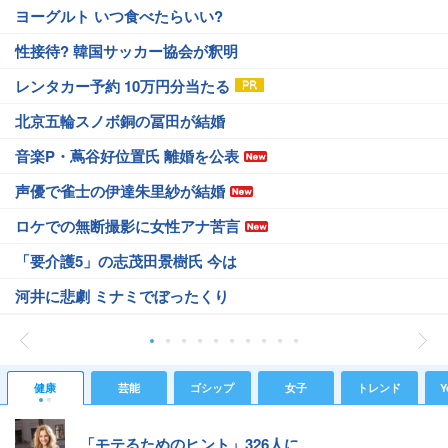
ヨーグルト いつ食べたらいい?
性接待? 韓国サッカー協会が釈明
レンタカー予約 10万円分当たる
北京五輪スノボ銅の冨田が結婚
音楽P・蔦谷好位置氏 離婚を公表
声優で雀士の伊達朱里紗が結婚
ロケでの無断撮影に女性アナ苦言
「要介護5」の志茂田景樹氏 今は
河井に悲劇 ミナミでぼったくり
健康
芸能
ゴシップ
女子
トレンド
Y
「モテるためのヒント」326人に